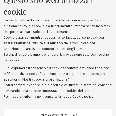
Questo sito web utilizza i
Uffici dell'amministrazione generale
cookie
Lavora con noi
Nel nostro sito utilizziamo sia cookie tecnici necessari per il suo
Alumni community
funzionamento, sia cookie e altri strumenti di tracciamento facoltativi
che potrai attivare solo con il tuo consenso.
Piano strategico
Cookie e altri strumenti di tracciamento facoltativi sono usati per
Bilanci
analisi statistiche, misure sull'efficacia della comunicazione
istituzionale e analisi dei comportamenti degli utenti.
Donazioni e 5x1000
Se chiudi questo banner continuerai la navigazione solo con i cookie
Merchandising - UniboStore
necessari.
Bandi, gare e concorsi
Puoi esprimere il consenso sui cookie facoltativi attivando l'opzione
in "Personalizza cookie" e, se vuoi, potrai esprimere consensi più
Albo online
specifici in "Mostra cookie di profilazione".
Amministrazione trasparente
Potrai sempre rivedere le tue scelte e verificare lo stato dei consensi
rientrando nella sezione "Impostazione cookie" del sito.
Atti di notifica
Per maggiori informazioni
consulta la nostra Cookie policy
.
Informazioni sul sito e accessibilità
Dichiarazione di accessibilità
COOKIE DI PROFILAZIONE - FACOLTATIVI
SOLO COOKIE NECESSARI