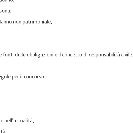
rsona;
o danno non patrimoniale;
lle fonti delle obbligazioni e il concetto di responsabilità civile
regole per il concorso;
e nell'attualità;
ità;