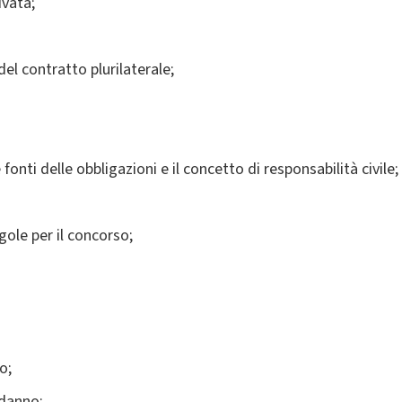
ivata;
 del contratto plurilaterale;
le fonti delle obbligazioni e il concetto di responsabilità civile;
egole per il concorso;
o;
 danno;