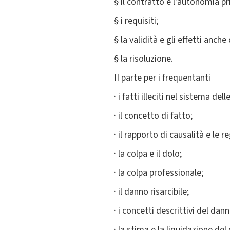
§ il contratto e l'autonomia pr
§ i requisiti;
§ la validità e gli effetti anche
§ la risoluzione.
II parte per i frequentanti
· i fatti illeciti nel sistema del
· il concetto di fatto;
· il rapporto di causalità e le r
· la colpa e il dolo;
· la colpa professionale;
· il danno risarcibile;
· i concetti descrittivi del dann
· la stima e la liquidazione del