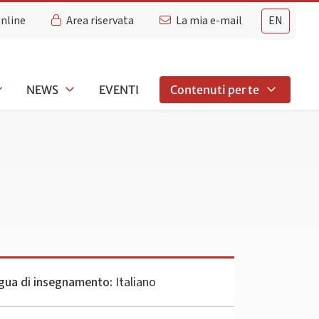
Online
Area riservata
La mia e-mail
EN
NEWS
EVENTI
Contenuti per te
gua di insegnamento:
Italiano