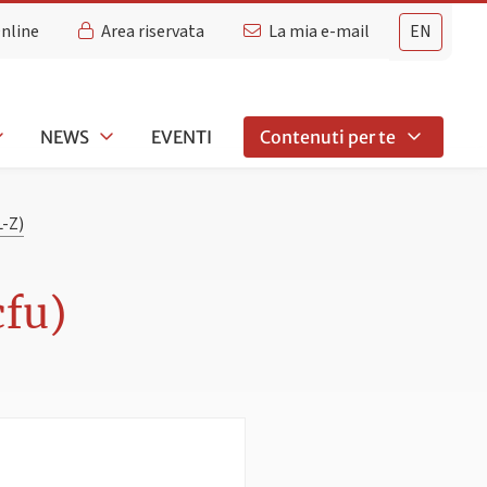
Online
Area riservata
La mia e-mail
EN
NEWS
EVENTI
Contenuti per te
-Z)
cfu)