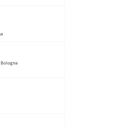
na
di Bologna