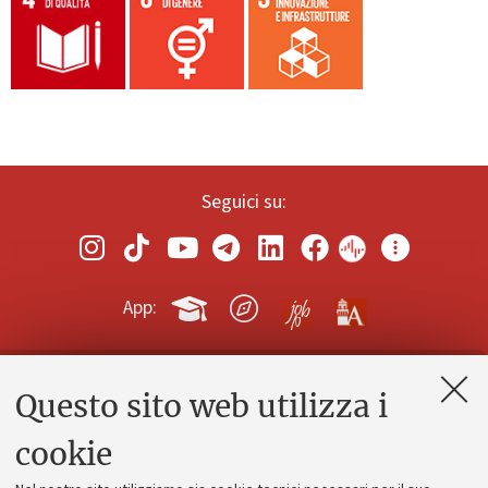
Seguici su:
App:
Questo sito web utilizza i
Contatti e PEC
Uffici dell'amministrazione generale
cookie
Lavora con noi