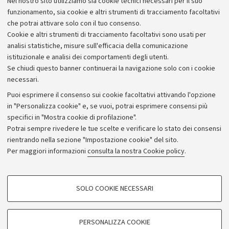
Nel nostro sito utilizziamo sia cookie tecnici necessari per il suo
Alumni community
funzionamento, sia cookie e altri strumenti di tracciamento facoltativi
che potrai attivare solo con il tuo consenso.
Piano strategico
Cookie e altri strumenti di tracciamento facoltativi sono usati per
Bilanci
analisi statistiche, misure sull'efficacia della comunicazione
istituzionale e analisi dei comportamenti degli utenti.
Donazioni e 5x1000
Se chiudi questo banner continuerai la navigazione solo con i cookie
Merchandising - UniboStore
necessari.
Bandi, gare e concorsi
Puoi esprimere il consenso sui cookie facoltativi attivando l'opzione
in "Personalizza cookie" e, se vuoi, potrai esprimere consensi più
Albo online
specifici in "Mostra cookie di profilazione".
Amministrazione trasparente
Potrai sempre rivedere le tue scelte e verificare lo stato dei consensi
rientrando nella sezione "Impostazione cookie" del sito.
Atti di notifica
Per maggiori informazioni
consulta la nostra Cookie policy
.
Informazioni sul sito e accessibilità
Dichiarazione di accessibilità
COOKIE DI PROFILAZIONE - FACOLTATIVI
SOLO COOKIE NECESSARI
Privacy e note legali
Si tratta di cookie utilizzati per analizzare le caratteristiche della navigazione
degli utenti, creare profili in base al loro comportamento sul sito, per analisi
Impostazioni Cookie
di marketing.
PERSONALIZZA COOKIE