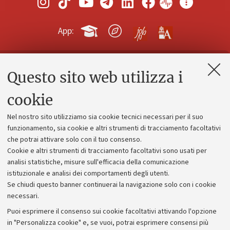
App:
Questo sito web utilizza i
Contatti e PEC
Uffici dell'amministrazione generale
cookie
Lavora con noi
Nel nostro sito utilizziamo sia cookie tecnici necessari per il suo
Alumni community
funzionamento, sia cookie e altri strumenti di tracciamento facoltativi
che potrai attivare solo con il tuo consenso.
Piano strategico
Cookie e altri strumenti di tracciamento facoltativi sono usati per
Bilanci
analisi statistiche, misure sull'efficacia della comunicazione
istituzionale e analisi dei comportamenti degli utenti.
Donazioni e 5x1000
Se chiudi questo banner continuerai la navigazione solo con i cookie
Merchandising - UniboStore
necessari.
Bandi, gare e concorsi
Puoi esprimere il consenso sui cookie facoltativi attivando l'opzione
in "Personalizza cookie" e, se vuoi, potrai esprimere consensi più
Albo online