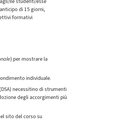
agli/lle studenti/esse
nticipo di 15 giorni,
ettivi formativi
onale
) per mostrare la
rofondimento individuale.
 (DSA) necessitino di strumenti
ozione degli accorgimenti più
nel sito del corso su