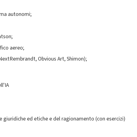
arma autonomi;
atson;
fico aereo;
heNextRembrandt, Obvious Art, Shimon);
ll'IA
 giuridiche ed etiche e del ragionamento (con esercizi)