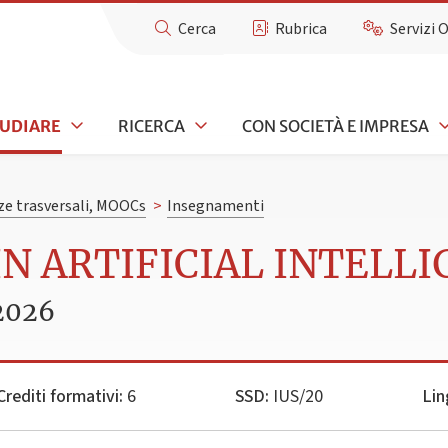
Cerca
Rubrica
Servizi 
TUDIARE
RICERCA
CON SOCIETÀ E IMPRESA
e trasversali, MOOCs
>
Insegnamenti
 IN ARTIFICIAL INTELL
2026
Crediti formativi:
6
SSD:
IUS/20
Lin