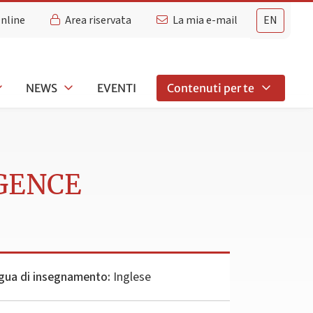
Online
Area riservata
La mia e-mail
EN
NEWS
EVENTI
Contenuti per te
IGENCE
gua di insegnamento:
Inglese