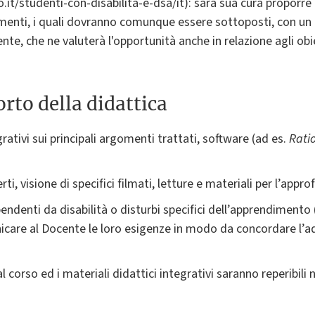
o.it/studenti-con-disabilita-e-dsa/it): sarà sua cura proporre 
menti, i quali dovranno comunque essere sottoposti, con un a
nte, che ne valuterà l'opportunità anche in relazione agli obi
rto della didattica
grativi sui principali argomenti trattati, software (ad es.
Rati
rti, visione di specifici filmati, letture e materiali per l’app
pendenti da disabilità o disturbi specifici dell’apprendimento
are al Docente le loro esigenze in modo da concordare l’ad
l corso ed i materiali didattici integrativi saranno reperibili 