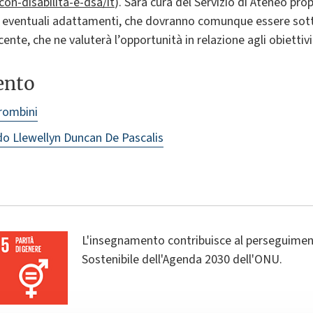
-con-disabilita-e-dsa/it
). Sarà cura del Servizio di Ateneo pro
e eventuali adattamenti, che dovranno comunque essere sotto
cente, che ne valuterà l’opportunità in relazione agli obietti
ento
rombini
o Llewellyn Duncan De Pascalis
L'insegnamento contribuisce al perseguiment
Sostenibile dell'Agenda 2030 dell'ONU.