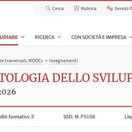
Cerca
Rubrica
Servizi 
TUDIARE
RICERCA
CON SOCIETÀ E IMPRESA
e trasversali, MOOCs
>
Insegnamenti
ATOLOGIA DELLO SVILU
2026
diti formativi:
8
SSD:
M-PSI/08
Lin