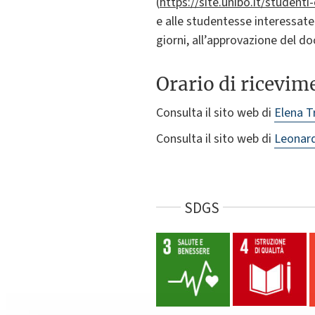
(
https://site.unibo.it/studenti
e alle studentesse interessat
giorni, all’approvazione del do
Orario di ricevim
Consulta il sito web di
Elena T
Consulta il sito web di
Leonard
SDGS