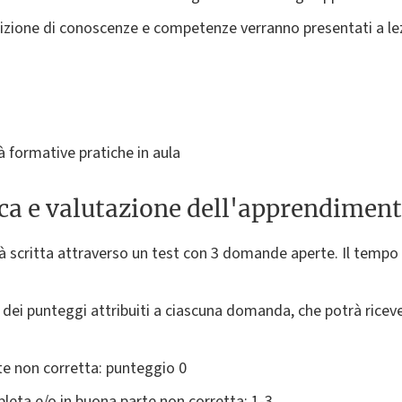
uisizione di conoscenze e competenze verranno presentati a le
ità formative pratiche in aula
ica e valutazione dell'apprendimen
à scritta attraverso un test con 3 domande aperte. Il tempo
dei punteggi attribuiti a ciascuna domanda, che potrà riceve
te non corretta: punteggio 0
leta e/o in buona parte non corretta: 1-3