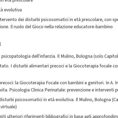
in età prescolare
tà evolutiva
tervento dei disturbi psicosomatici in età prescolare, con sp
zione. Il ruolo del Gioco nella relazione educatore-bambino
a
 psicopatologia dell'infanzia. Il Mulino, Bologna (solo Capito
iutato. I disturbi alimentari precoci e la Giocoterapia focale 
recoci: la Giocoterapia Focale con bambini e genitori. In A. Imb
 vita. Psicologia Clinica Perinatale: prevenzione e interventi 
I disturbi psicosomatici in età evolutiva. Il Mulino, Bologna (Cap
virtuale)
iti ulteriori riferimenti bibliografici in base agli approfondim