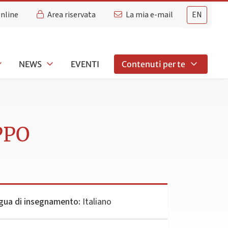
Online
Area riservata
La mia e-mail
EN
NEWS
EVENTI
Contenuti per te
PPO
gua di insegnamento:
Italiano