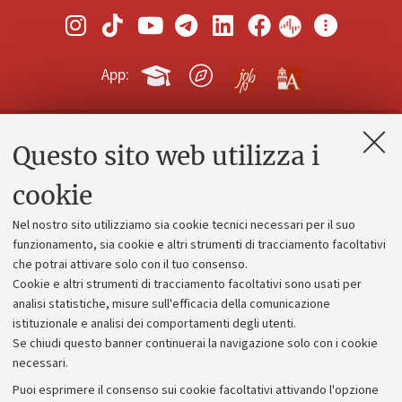
App:
Questo sito web utilizza i
Contatti e PEC
Uffici dell'amministrazione generale
cookie
Lavora con noi
Nel nostro sito utilizziamo sia cookie tecnici necessari per il suo
Alumni community
funzionamento, sia cookie e altri strumenti di tracciamento facoltativi
che potrai attivare solo con il tuo consenso.
Piano strategico
Cookie e altri strumenti di tracciamento facoltativi sono usati per
Bilanci
analisi statistiche, misure sull'efficacia della comunicazione
istituzionale e analisi dei comportamenti degli utenti.
Donazioni e 5x1000
Se chiudi questo banner continuerai la navigazione solo con i cookie
Merchandising - UniboStore
necessari.
Bandi, gare e concorsi
Puoi esprimere il consenso sui cookie facoltativi attivando l'opzione