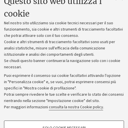
Questo sito web utilizza i
Uffici dell'amministrazione generale
cookie
Lavora con noi
Nel nostro sito utilizziamo sia cookie tecnici necessari per il suo
Alumni community
funzionamento, sia cookie e altri strumenti di tracciamento facoltativi
che potrai attivare solo con il tuo consenso.
Piano strategico
Cookie e altri strumenti di tracciamento facoltativi sono usati per
Bilanci
analisi statistiche, misure sull'efficacia della comunicazione
istituzionale e analisi dei comportamenti degli utenti.
Donazioni e 5x1000
Se chiudi questo banner continuerai la navigazione solo con i cookie
Merchandising - UniboStore
necessari.
Bandi, gare e concorsi
Puoi esprimere il consenso sui cookie facoltativi attivando l'opzione
in "Personalizza cookie" e, se vuoi, potrai esprimere consensi più
Albo online
specifici in "Mostra cookie di profilazione".
Amministrazione trasparente
Potrai sempre rivedere le tue scelte e verificare lo stato dei consensi
rientrando nella sezione "Impostazione cookie" del sito.
Atti di notifica
Per maggiori informazioni
consulta la nostra Cookie policy
.
Informazioni sul sito e accessibilità
Dichiarazione di accessibilità
COOKIE DI PROFILAZIONE - FACOLTATIVI