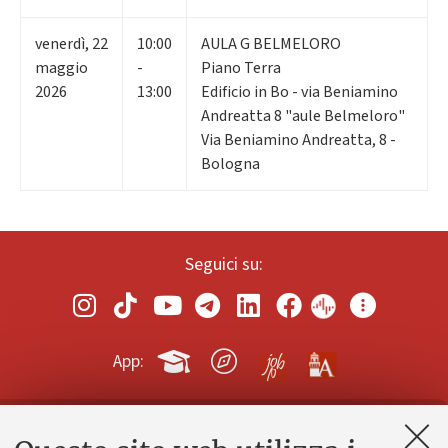
venerdì
,
22
10:00
AULA G BELMELORO
maggio
-
Piano Terra
2026
13:00
Edificio in Bo - via Beniamino
Andreatta 8 "aule Belmeloro"
Via Beniamino Andreatta, 8 -
Bologna
Seguici su:
App:
Contatti e PEC