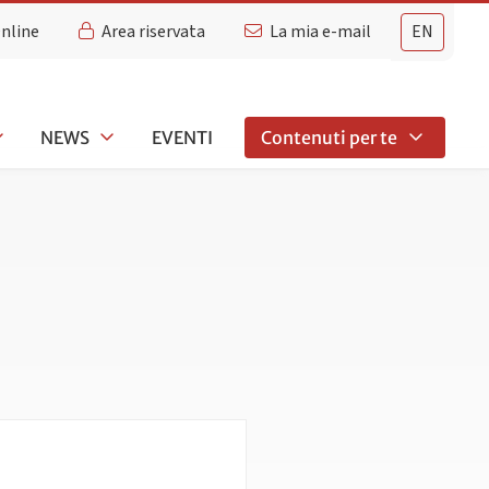
Online
Area riservata
La mia e-mail
EN
NEWS
EVENTI
Contenuti per te