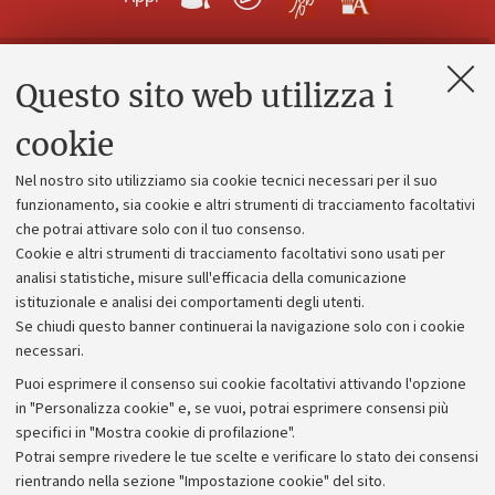
Questo sito web utilizza i
Contatti e PEC
Uffici dell'amministrazione generale
cookie
Lavora con noi
Nel nostro sito utilizziamo sia cookie tecnici necessari per il suo
Alumni community
funzionamento, sia cookie e altri strumenti di tracciamento facoltativi
che potrai attivare solo con il tuo consenso.
Piano strategico
Cookie e altri strumenti di tracciamento facoltativi sono usati per
Bilanci
analisi statistiche, misure sull'efficacia della comunicazione
istituzionale e analisi dei comportamenti degli utenti.
Donazioni e 5x1000
Se chiudi questo banner continuerai la navigazione solo con i cookie
Merchandising - UniboStore
necessari.
Bandi, gare e concorsi
Puoi esprimere il consenso sui cookie facoltativi attivando l'opzione
in "Personalizza cookie" e, se vuoi, potrai esprimere consensi più
Albo online
specifici in "Mostra cookie di profilazione".
Amministrazione trasparente
Potrai sempre rivedere le tue scelte e verificare lo stato dei consensi
rientrando nella sezione "Impostazione cookie" del sito.
Atti di notifica