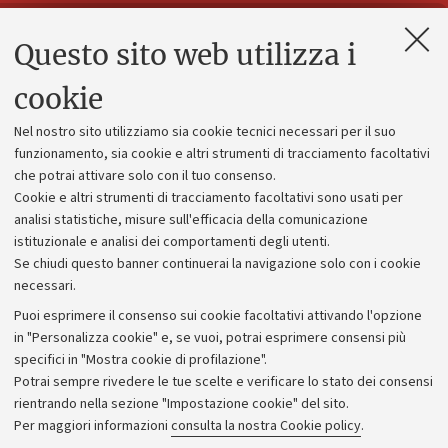
Questo sito web utilizza i
Contatti e PEC
Uffici dell'amministrazione generale
cookie
Lavora con noi
Nel nostro sito utilizziamo sia cookie tecnici necessari per il suo
Alumni community
funzionamento, sia cookie e altri strumenti di tracciamento facoltativi
che potrai attivare solo con il tuo consenso.
Piano strategico
Cookie e altri strumenti di tracciamento facoltativi sono usati per
Bilanci
analisi statistiche, misure sull'efficacia della comunicazione
istituzionale e analisi dei comportamenti degli utenti.
Donazioni e 5x1000
Se chiudi questo banner continuerai la navigazione solo con i cookie
Merchandising - UniboStore
necessari.
Bandi, gare e concorsi
Puoi esprimere il consenso sui cookie facoltativi attivando l'opzione
in "Personalizza cookie" e, se vuoi, potrai esprimere consensi più
Albo online
specifici in "Mostra cookie di profilazione".
Amministrazione trasparente
Potrai sempre rivedere le tue scelte e verificare lo stato dei consensi
rientrando nella sezione "Impostazione cookie" del sito.
Atti di notifica
Per maggiori informazioni
consulta la nostra Cookie policy
.
Informazioni sul sito e accessibilità