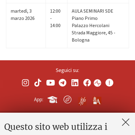
martedì
,
3
12:00
AULA SEMINARI SDE
marzo 2026
-
Piano Primo
14:00
Palazzo Hercolani
Strada Maggiore, 45 -
Bologna
Seguici su:
App:
Questo sito web utilizza i
Contatti e PEC
Uffici dell'amministrazione generale