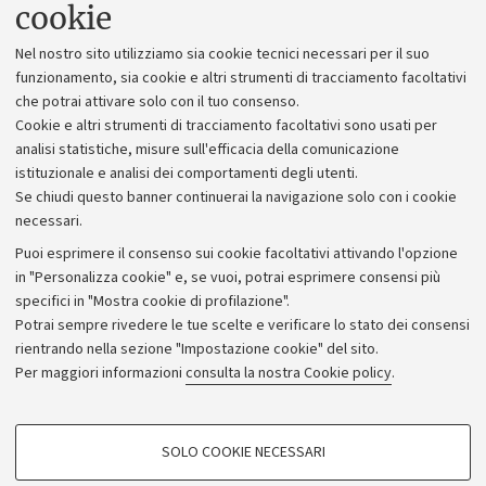
cookie
Lavora con noi
Nel nostro sito utilizziamo sia cookie tecnici necessari per il suo
Alumni community
funzionamento, sia cookie e altri strumenti di tracciamento facoltativi
che potrai attivare solo con il tuo consenso.
Piano strategico
Cookie e altri strumenti di tracciamento facoltativi sono usati per
Bilanci
analisi statistiche, misure sull'efficacia della comunicazione
istituzionale e analisi dei comportamenti degli utenti.
Donazioni e 5x1000
Se chiudi questo banner continuerai la navigazione solo con i cookie
Merchandising - UniboStore
necessari.
Bandi, gare e concorsi
Puoi esprimere il consenso sui cookie facoltativi attivando l'opzione
in "Personalizza cookie" e, se vuoi, potrai esprimere consensi più
Albo online
specifici in "Mostra cookie di profilazione".
Amministrazione trasparente
Potrai sempre rivedere le tue scelte e verificare lo stato dei consensi
rientrando nella sezione "Impostazione cookie" del sito.
Atti di notifica
Per maggiori informazioni
consulta la nostra Cookie policy
.
Informazioni sul sito e accessibilità
Dichiarazione di accessibilità
COOKIE DI PROFILAZIONE - FACOLTATIVI
SOLO COOKIE NECESSARI
Privacy e note legali
Si tratta di cookie utilizzati per analizzare le caratteristiche della navigazione