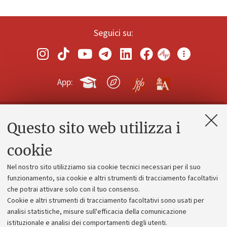
Seguici su:
App:
Questo sito web utilizza i
Contatti e PEC
Uffici dell'amministrazione generale
cookie
Lavora con noi
Nel nostro sito utilizziamo sia cookie tecnici necessari per il suo
Alumni community
funzionamento, sia cookie e altri strumenti di tracciamento facoltativi
che potrai attivare solo con il tuo consenso.
Piano strategico
Cookie e altri strumenti di tracciamento facoltativi sono usati per
Bilanci
analisi statistiche, misure sull'efficacia della comunicazione
istituzionale e analisi dei comportamenti degli utenti.
Donazioni e 5x1000