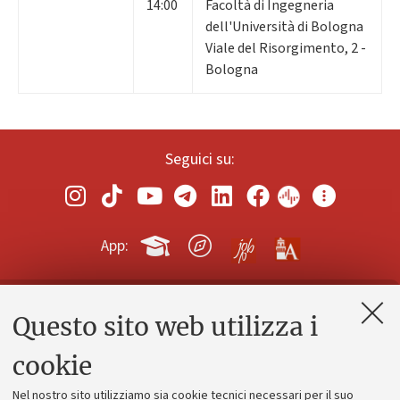
14:00
Facoltà di Ingegneria
dell'Università di Bologna
Viale del Risorgimento, 2 -
Bologna
Seguici su:
App:
Questo sito web utilizza i
Contatti e PEC
Uffici dell'amministrazione generale
cookie
Lavora con noi
Nel nostro sito utilizziamo sia cookie tecnici necessari per il suo