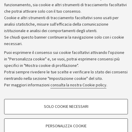
Alumni community
funzionamento, sia cookie e altri strumenti di tracciamento facoltativi
che potrai attivare solo con il tuo consenso.
Piano strategico
Cookie e altri strumenti di tracciamento facoltativi sono usati per
Bilanci
analisi statistiche, misure sull'efficacia della comunicazione
istituzionale e analisi dei comportamenti degli utenti.
Donazioni e 5x1000
Se chiudi questo banner continuerai la navigazione solo con i cookie
Merchandising - UniboStore
necessari.
Bandi, gare e concorsi
Puoi esprimere il consenso sui cookie facoltativi attivando l'opzione
in "Personalizza cookie" e, se vuoi, potrai esprimere consensi più
Albo online
specifici in "Mostra cookie di profilazione".
Amministrazione trasparente
Potrai sempre rivedere le tue scelte e verificare lo stato dei consensi
rientrando nella sezione "Impostazione cookie" del sito.
Atti di notifica
Per maggiori informazioni
consulta la nostra Cookie policy
.
Informazioni sul sito e accessibilità
Dichiarazione di accessibilità
COOKIE DI PROFILAZIONE - FACOLTATIVI
SOLO COOKIE NECESSARI
Privacy e note legali
Si tratta di cookie utilizzati per analizzare le caratteristiche della navigazione
degli utenti, creare profili in base al loro comportamento sul sito, per analisi
Impostazioni Cookie
di marketing.
PERSONALIZZA COOKIE
Mostra cookie di profilazione