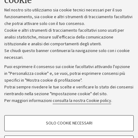
cookie
Lavora con noi
Nel nostro sito utilizziamo sia cookie tecnici necessari per il suo
Alumni community
funzionamento, sia cookie e altri strumenti di tracciamento facoltativi
che potrai attivare solo con il tuo consenso.
Piano strategico
Cookie e altri strumenti di tracciamento facoltativi sono usati per
Bilanci
analisi statistiche, misure sull'efficacia della comunicazione
istituzionale e analisi dei comportamenti degli utenti.
Donazioni e 5x1000
Se chiudi questo banner continuerai la navigazione solo con i cookie
Merchandising - UniboStore
necessari.
Bandi, gare e concorsi
Puoi esprimere il consenso sui cookie facoltativi attivando l'opzione
in "Personalizza cookie" e, se vuoi, potrai esprimere consensi più
Albo online
specifici in "Mostra cookie di profilazione".
Amministrazione trasparente
Potrai sempre rivedere le tue scelte e verificare lo stato dei consensi
rientrando nella sezione "Impostazione cookie" del sito.
Atti di notifica
Per maggiori informazioni
consulta la nostra Cookie policy
.
Informazioni sul sito e accessibilità
Dichiarazione di accessibilità
COOKIE DI PROFILAZIONE - FACOLTATIVI
SOLO COOKIE NECESSARI
Privacy e note legali
Si tratta di cookie utilizzati per analizzare le caratteristiche della navigazione
degli utenti, creare profili in base al loro comportamento sul sito, per analisi
Impostazioni Cookie