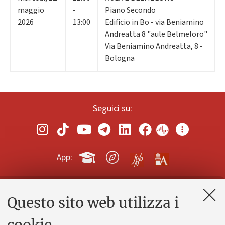
maggio
-
Piano Secondo
2026
13:00
Edificio in Bo - via Beniamino
Andreatta 8 "aule Belmeloro"
Via Beniamino Andreatta, 8 -
Bologna
Seguici su:
App:
Questo sito web utilizza i
Contatti e PEC
Uffici dell'amministrazione generale