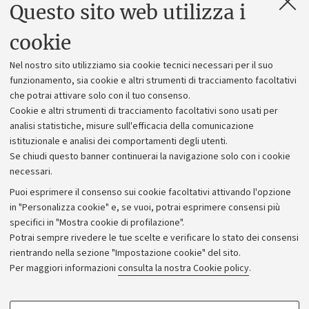
Questo sito web utilizza i
Contatti e PEC
Uffici dell'amministrazione generale
cookie
Lavora con noi
Nel nostro sito utilizziamo sia cookie tecnici necessari per il suo
Alumni community
funzionamento, sia cookie e altri strumenti di tracciamento facoltativi
che potrai attivare solo con il tuo consenso.
Piano strategico
Cookie e altri strumenti di tracciamento facoltativi sono usati per
Bilanci
analisi statistiche, misure sull'efficacia della comunicazione
istituzionale e analisi dei comportamenti degli utenti.
Donazioni e 5x1000
Se chiudi questo banner continuerai la navigazione solo con i cookie
Merchandising - UniboStore
necessari.
Bandi, gare e concorsi
Puoi esprimere il consenso sui cookie facoltativi attivando l'opzione
in "Personalizza cookie" e, se vuoi, potrai esprimere consensi più
Albo online
specifici in "Mostra cookie di profilazione".
Amministrazione trasparente
Potrai sempre rivedere le tue scelte e verificare lo stato dei consensi
rientrando nella sezione "Impostazione cookie" del sito.
Atti di notifica
Per maggiori informazioni
consulta la nostra Cookie policy
.
Informazioni sul sito e accessibilità
Dichiarazione di accessibilità
COOKIE DI PROFILAZIONE - FACOLTATIVI