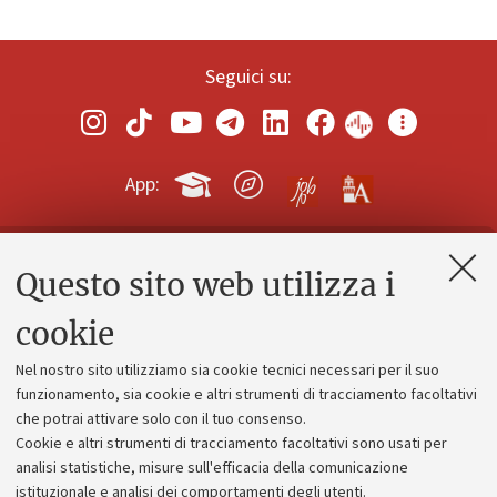
Seguici su:
App:
Questo sito web utilizza i
Contatti e PEC
Uffici dell'amministrazione generale
cookie
Lavora con noi
Nel nostro sito utilizziamo sia cookie tecnici necessari per il suo
Alumni community
funzionamento, sia cookie e altri strumenti di tracciamento facoltativi
che potrai attivare solo con il tuo consenso.
Piano strategico
Cookie e altri strumenti di tracciamento facoltativi sono usati per
Bilanci
analisi statistiche, misure sull'efficacia della comunicazione
istituzionale e analisi dei comportamenti degli utenti.