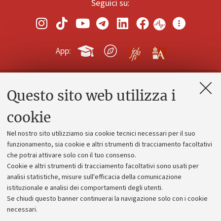
Seguici su:
App:
Questo sito web utilizza i
Contatti e PEC
Uffici dell'amministrazione generale
cookie
Lavora con noi
Nel nostro sito utilizziamo sia cookie tecnici necessari per il suo
Alumni community
funzionamento, sia cookie e altri strumenti di tracciamento facoltativi
che potrai attivare solo con il tuo consenso.
Piano strategico
Cookie e altri strumenti di tracciamento facoltativi sono usati per
Bilanci
analisi statistiche, misure sull'efficacia della comunicazione
istituzionale e analisi dei comportamenti degli utenti.
Donazioni e 5x1000
Se chiudi questo banner continuerai la navigazione solo con i cookie
Merchandising - UniboStore
necessari.