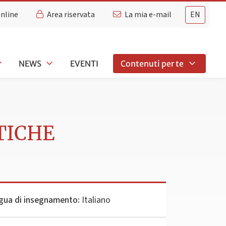
Online
Area riservata
La mia e-mail
EN
NEWS
EVENTI
Contenuti per te
TICHE
gua di insegnamento:
Italiano