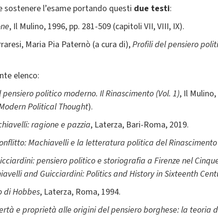
ve sostenere l’esame portando questi
due testi
:
one
, Il Mulino, 1996, pp. 281-509 (capitoli VII, VIII, IX).
rraresi, Maria Pia Paternò (a cura di),
Profili del pensiero poli
nte elenco:
l pensiero politico moderno. Il Rinascimento (Vol. 1)
, Il Mulino
Modern Political Thought
).
hiavelli: ragione e pazzia
, Laterza, Bari-Roma, 2019.
onflitto: Machiavelli e la letteratura politica del Rinascimento
icciardini: pensiero politico e storiografia a Firenze nel Cinq
avelli and Guicciardini: Politics and History in Sixteenth Cen
co di Hobbes
, Laterza, Roma, 1994.
ertà e proprietà alle origini del pensiero borghese: la teoria 