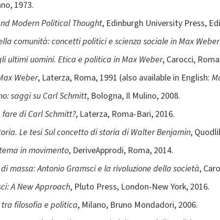
ano, 1973.
nd Modern Political Thought
, Edinburgh University Press, Ed
lla comunità: concetti politici e scienza sociale in Max Weber
li ultimi uomini. Etica e politica in Max Weber
, Carocci, Roma
 Max Weber
, Laterza, Roma, 1991 (also available in English:
Ma
o: saggi su Carl Schmitt
, Bologna, Il Mulino, 2008.
 fare di Carl Schmitt?
, Laterza, Roma-Bari, 2016.
toria. Le tesi Sul concetto di storia di Walter Benjamin
, Quodli
istema in movimento
, DeriveApprodi, Roma, 2014.
 di massa: Antonio Gramsci e la rivoluzione della società
, Car
ci: A New Approach
, Pluto Press, London-New York, 2016.
ra filosofia e politica
, Milano, Bruno Mondadori, 2006.