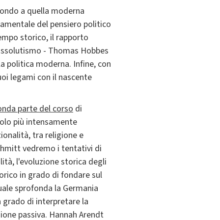
 mondo a quella moderna
ndamentale del pensiero politico
empo storico, il rapporto
ll'assolutismo - Thomas Hobbes
 politica moderna. Infine, con
uoi legami con il nascente
onda parte del corso
di
ecolo più intensamente
onalità, tra religione e
chmitt vedremo i tentativi di
lità, l'evoluzione storica degli
orico in grado di fondare sul
uale sprofonda la Germania
 grado di interpretare la
uzione passiva. Hannah Arendt