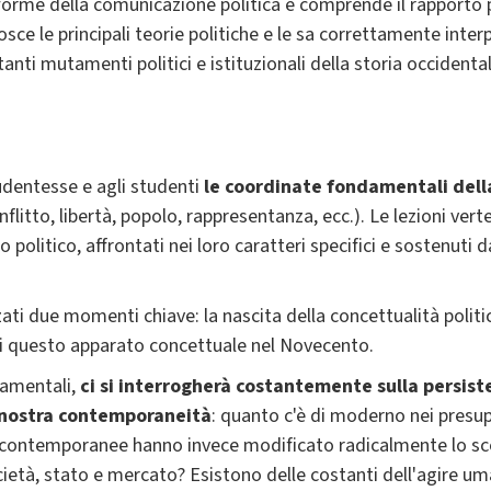
orme della comunicazione politica e comprende il rapporto p
nosce le principali teorie politiche e le sa correttamente inter
tanti mutamenti politici e istituzionali della storia occidenta
tudentesse e agli studenti
le coordinate fondamentali della
nflitto, libertà, popolo, rappresentanza, ecc.). Le lezioni vert
ro politico, affrontati nei loro caratteri specifici e sostenuti
zzati due momenti chiave: la nascita
della concettualità polit
di questo apparato concettuale nel Novecento.
damentali,
ci si interrogherà costantemente sulla persiste
 nostra contemporaneità
: quanto c'è di moderno nei presup
ni contemporanee hanno invece modificato radicalmente lo s
cietà, stato e mercato? Esistono delle costanti dell'agire um