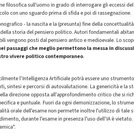
sione filosofica sull'uomo in grado di interrogare gli eccessi
colo con uno sguardo prima di sfida e poi di rassegnazione.
nografico - la nascita e la (presunta) fine della concettualit
della storia del pensiero politico. Autori fondamentali abitano
li vengono posti dal pensiero antico e medioevale. Lo scop
ei passaggi che meglio permettono la messa in discussi
ostro vivere politico contemporaneo
.
cilmente l’Intelligenza Artificiale potrà essere uno strumento
i, sintesi e percorsi di autovalutazione. La genericità e la 
nella direzione opposta all'approfondimento critico che si ri
specifica e puntuale. Fuori da ogni demonizzazione, lo strum
lità orale dell'esame non permette inoltre l'utilizzo di tale
ndimento, durante l’esame in presenza l’uso dell’IA è vietato. 
demica".