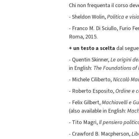
Chi non frequenta il corso de
- Sheldon Wolin,
Politica e visi
- Franco M. Di Sciullo, Furio Fe
Roma, 2015.
+ un testo a scelta
dal segue
- Quentin Skinner,
Le origini de
in English:
The Foundations of 
- Michele Ciliberto,
Niccolò Mac
- Roberto Esposito,
Ordine e c
- Felix Gilbert,
Machiavelli e Gu
(also available in English:
Machi
- Tito Magri,
Il pensiero politi
- Crawford B. Macpherson,
Lib