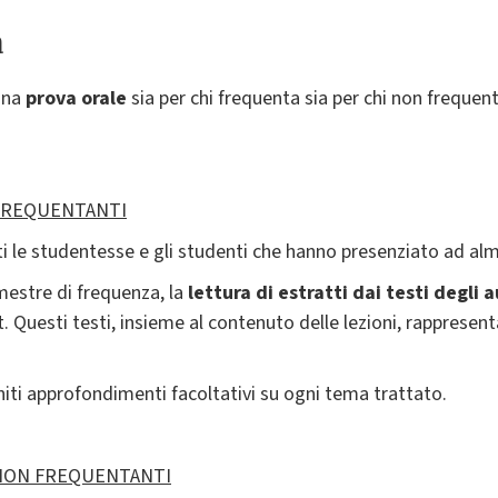
a
una
prova orale
sia per chi frequenta sia per chi non frequent
FREQUENTANTI
 le studentesse e gli studenti che hanno presenziato ad alme
emestre di frequenza, la
lettura di
estratti dai testi degli a
t. Questi testi, insieme al contenuto delle lezioni, rapprese
iti approfondimenti facoltativi su ogni tema trattato.
NON FREQUENTANTI