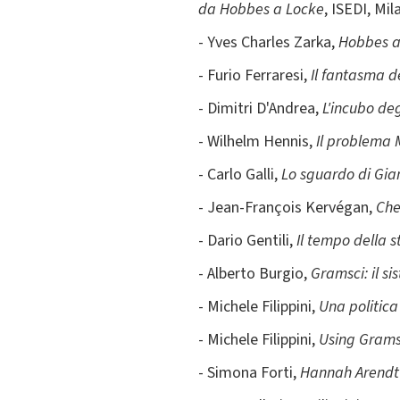
da Hobbes a Locke
, ISEDI, Mil
- Yves Charles Zarka,
Hobbes a
- Furio Ferraresi,
Il fantasma de
- Dimitri D'Andrea,
L'incubo deg
- Wilhelm Hennis,
Il problema
- Carlo Galli,
Lo sguardo di Gian
- Jean-François Kervégan,
Che
- Dario Gentili,
Il tempo della s
- Alberto Burgio,
Gramsci: il s
- Michele Filippini,
Una politica
- Michele Filippini,
Using Grams
- Simona Forti,
Hannah Arendt t