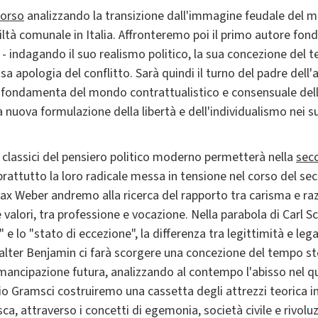
corso
analizzando la transizione dall'immagine feudale del
iviltà comunale in Italia. Affronteremo poi il primo autore fo
- indagando il suo realismo politico, la sua concezione del t
osa apologia del conflitto. Sarà quindi il turno del padre de
 fondamenta del mondo contrattualistico e consensuale della
nuova formulazione della libertà e dell'individualismo nei s
 classici del pensiero politico moderno permetterà nella
sec
oprattutto la loro radicale messa in tensione nel corso del s
ax Weber andremo alla ricerca del rapporto tra carisma e razi
 valori, tra professione e vocazione. Nella parabola di Carl S
o" e lo "stato di eccezione", la differenza tra legittimità e lega
 Walter Benjamin ci farà scorgere una concezione del tempo st
ancipazione futura, analizzando al contempo l'abisso nel q
nio Gramsci costruiremo una cassetta degli attrezzi teorica in
ca, attraverso i concetti di egemonia, società civile e rivol