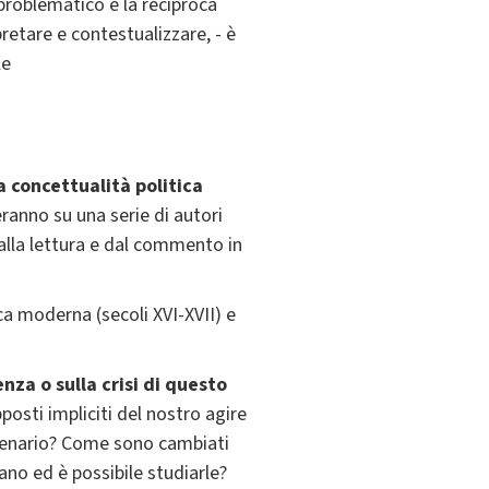
roblematico e la reciproca
pretare e contestualizzare, - è
le
 concettualità politica
eranno su una serie di autori
 dalla lettura e dal commento in
ica moderna (secoli XVI-XVII) e
nza o sulla crisi di questo
posti impliciti del nostro agire
cenario? Come sono cambiati
ano ed è possibile studiarle?