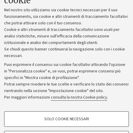
cookie
Lavora con noi
Nel nostro sito utilizziamo sia cookie tecnici necessari per il suo
Alumni community
funzionamento, sia cookie e altri strumenti di tracciamento facoltativi
che potrai attivare solo con il tuo consenso.
Piano strategico
Cookie e altri strumenti di tracciamento facoltativi sono usati per
Bilanci
analisi statistiche, misure sull'efficacia della comunicazione
istituzionale e analisi dei comportamenti degli utenti.
Donazioni e 5x1000
Se chiudi questo banner continuerai la navigazione solo con i cookie
Merchandising - UniboStore
necessari.
Bandi, gare e concorsi
Puoi esprimere il consenso sui cookie facoltativi attivando l'opzione
in "Personalizza cookie" e, se vuoi, potrai esprimere consensi più
Albo online
specifici in "Mostra cookie di profilazione".
Amministrazione trasparente
Potrai sempre rivedere le tue scelte e verificare lo stato dei consensi
rientrando nella sezione "Impostazione cookie" del sito.
Atti di notifica
Per maggiori informazioni
consulta la nostra Cookie policy
.
Informazioni sul sito e accessibilità
Dichiarazione di accessibilità
COOKIE DI PROFILAZIONE - FACOLTATIVI
SOLO COOKIE NECESSARI
Privacy e note legali
Si tratta di cookie utilizzati per analizzare le caratteristiche della navigazione
degli utenti, creare profili in base al loro comportamento sul sito, per analisi
Impostazioni Cookie