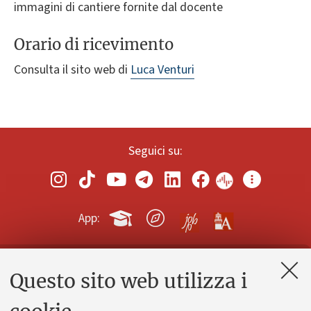
immagini di cantiere fornite dal docente
Orario di ricevimento
Consulta il sito web di
Luca Venturi
Seguici su:
App:
Questo sito web utilizza i
Contatti e PEC
Uffici dell'amministrazione generale