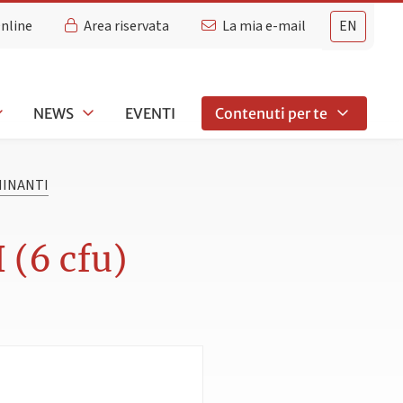
Online
Area riservata
La mia e-mail
EN
NEWS
EVENTI
Contenuti per te
MINANTI
(6 cfu)