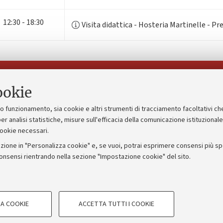
12:30 - 18:30
Visita didattica - Hosteria Martinelle - P
Seguici su:
ookie
suo funzionamento, sia cookie e altri strumenti di tracciamento facoltativi ch
gico
Bandi, gare e concorsi
er analisi statistiche, misure sull'efficacia della comunicazione istituzional
cookie necessari.
Albo online
zione in "Personalizza cookie" e, se vuoi, potrai esprimere consensi più spec
 5x1000
Amministrazione trasparente
consensi rientrando nella sezione "Impostazione cookie" del sito.
ng - UniboStore
Atti di notifica
COOKIE TECNICI - NECESSAR
A COOKIE
ACCETTA TUTTI I COOKIE
gazione degli utenti, creare profili in
Si tratta di cookie tecnici utilizzati, a
IORUM - Università di Bologna - Via Zamboni,
33 - 40126
Bologna
le preferenze di navigazione, per il bi