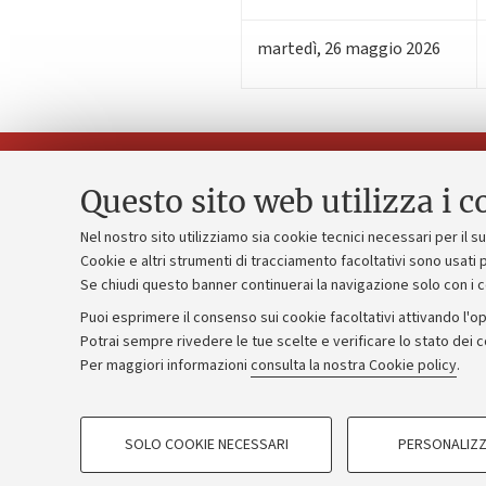
martedì
,
26
maggio 2026
Questo sito web utilizza i c
Nel nostro sito utilizziamo sia cookie tecnici necessari per il 
Piano strate
Cookie e altri strumenti di tracciamento facoltativi sono usati p
Contatti e PEC
Se chiudi questo banner continuerai la navigazione solo con i 
Bilanci
Uffici dell'amministrazione generale
Puoi esprimere il consenso sui cookie facoltativi attivando l'op
Donazioni e
Lavora con noi
Potrai sempre rivedere le tue scelte e verificare lo stato dei 
Per maggiori informazioni
consulta la nostra Cookie policy
.
Merchandisi
Alumni community
COOKIE DI PROFILAZIONE - FACOLTATIVI
SOLO COOKIE NECESSARI
PERSONALIZZ
Si tratta di cookie utilizzati per analizzare le caratteristiche della navi
©Copyright 2026 - ALMA MATER STUD
base al loro comportamento sul sito, per analisi di marketing.