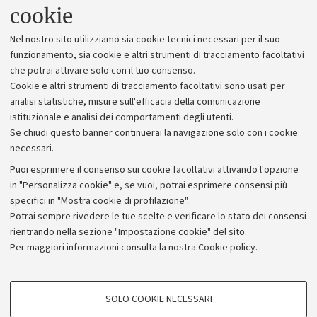
Uffici dell'amministrazione generale
cookie
Lavora con noi
Nel nostro sito utilizziamo sia cookie tecnici necessari per il suo
Alumni community
funzionamento, sia cookie e altri strumenti di tracciamento facoltativi
che potrai attivare solo con il tuo consenso.
Piano strategico
Cookie e altri strumenti di tracciamento facoltativi sono usati per
Bilanci
analisi statistiche, misure sull'efficacia della comunicazione
istituzionale e analisi dei comportamenti degli utenti.
Donazioni e 5x1000
Se chiudi questo banner continuerai la navigazione solo con i cookie
Merchandising - UniboStore
necessari.
Bandi, gare e concorsi
Puoi esprimere il consenso sui cookie facoltativi attivando l'opzione
in "Personalizza cookie" e, se vuoi, potrai esprimere consensi più
Albo online
specifici in "Mostra cookie di profilazione".
Amministrazione trasparente
Potrai sempre rivedere le tue scelte e verificare lo stato dei consensi
rientrando nella sezione "Impostazione cookie" del sito.
Atti di notifica
Per maggiori informazioni
consulta la nostra Cookie policy
.
Informazioni sul sito e accessibilità
Dichiarazione di accessibilità
COOKIE DI PROFILAZIONE - FACOLTATIVI
SOLO COOKIE NECESSARI
Privacy e note legali
Si tratta di cookie utilizzati per analizzare le caratteristiche della navigazione