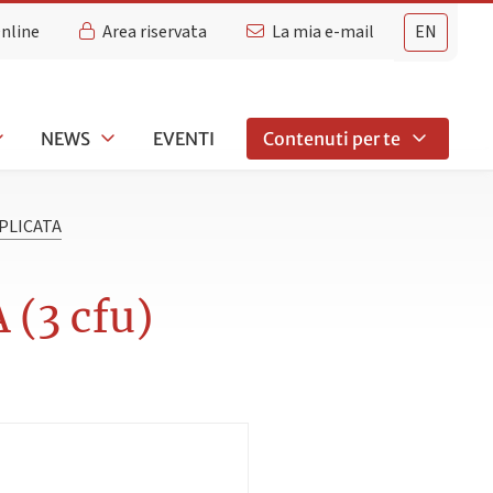
Online
Area riservata
La mia e-mail
EN
NEWS
EVENTI
Contenuti per te
PLICATA
(3 cfu)