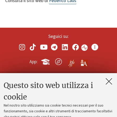
Consulta il sito web di
Federico Laus
Seguici su:
App:
Questo sito web utilizza i
Contatti e PEC
Uffici dell'amministrazione generale
cookie
Lavora con noi
Nel nostro sito utilizziamo sia cookie tecnici necessari per il suo
Alumni community
funzionamento, sia cookie e altri strumenti di tracciamento facoltativi