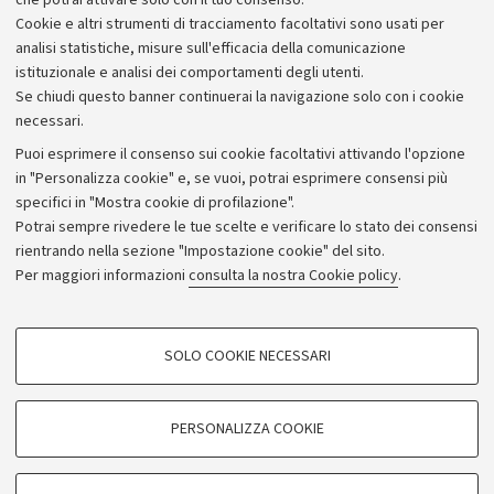
che potrai attivare solo con il tuo consenso.
Piano strategico
Cookie e altri strumenti di tracciamento facoltativi sono usati per
Bilanci
analisi statistiche, misure sull'efficacia della comunicazione
istituzionale e analisi dei comportamenti degli utenti.
Donazioni e 5x1000
Se chiudi questo banner continuerai la navigazione solo con i cookie
Merchandising - UniboStore
necessari.
Bandi, gare e concorsi
Puoi esprimere il consenso sui cookie facoltativi attivando l'opzione
in "Personalizza cookie" e, se vuoi, potrai esprimere consensi più
Albo online
specifici in "Mostra cookie di profilazione".
Amministrazione trasparente
Potrai sempre rivedere le tue scelte e verificare lo stato dei consensi
rientrando nella sezione "Impostazione cookie" del sito.
Atti di notifica
Per maggiori informazioni
consulta la nostra Cookie policy
.
Informazioni sul sito e accessibilità
Dichiarazione di accessibilità
COOKIE DI PROFILAZIONE - FACOLTATIVI
SOLO COOKIE NECESSARI
Privacy e note legali
Si tratta di cookie utilizzati per analizzare le caratteristiche della navigazione
degli utenti, creare profili in base al loro comportamento sul sito, per analisi
Impostazioni Cookie
di marketing.
PERSONALIZZA COOKIE
Mostra cookie di profilazione
©Copyright 2026 - ALMA MATER STUDIORUM - Università di
Google/Youtube Video