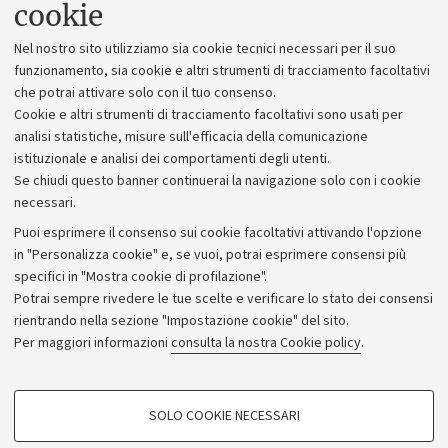
cookie
Lavora con noi
Nel nostro sito utilizziamo sia cookie tecnici necessari per il suo
Alumni community
funzionamento, sia cookie e altri strumenti di tracciamento facoltativi
che potrai attivare solo con il tuo consenso.
Piano strategico
Cookie e altri strumenti di tracciamento facoltativi sono usati per
Bilanci
analisi statistiche, misure sull'efficacia della comunicazione
istituzionale e analisi dei comportamenti degli utenti.
Donazioni e 5x1000
Se chiudi questo banner continuerai la navigazione solo con i cookie
Merchandising - UniboStore
necessari.
Bandi, gare e concorsi
Puoi esprimere il consenso sui cookie facoltativi attivando l'opzione
in "Personalizza cookie" e, se vuoi, potrai esprimere consensi più
Albo online
specifici in "Mostra cookie di profilazione".
Amministrazione trasparente
Potrai sempre rivedere le tue scelte e verificare lo stato dei consensi
rientrando nella sezione "Impostazione cookie" del sito.
Atti di notifica
Per maggiori informazioni
consulta la nostra Cookie policy
.
Informazioni sul sito e accessibilità
Dichiarazione di accessibilità
COOKIE DI PROFILAZIONE - FACOLTATIVI
SOLO COOKIE NECESSARI
Privacy e note legali
Si tratta di cookie utilizzati per analizzare le caratteristiche della navigazione