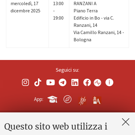
mercoledì
,
17
13:00
RANZANI A
dicembre 2025
-
Piano Terra
19:00
Edificio in Bo - via C.
Ranzani, 14
Via Camillo Ranzani, 14 -
Bologna
Seguici su:
App:
Questo sito web utilizza i
Contatti e PEC
Uffici dell'amministrazione generale