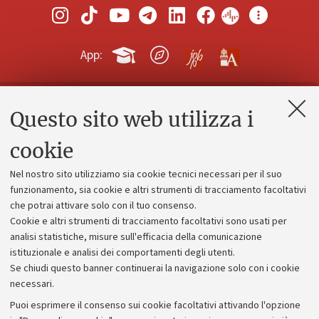
App:
Questo sito web utilizza i
Contatti e PEC
Uffici dell'amministrazione generale
cookie
Lavora con noi
Nel nostro sito utilizziamo sia cookie tecnici necessari per il suo
Alumni community
funzionamento, sia cookie e altri strumenti di tracciamento facoltativi
che potrai attivare solo con il tuo consenso.
Piano strategico
Cookie e altri strumenti di tracciamento facoltativi sono usati per
Bilanci
analisi statistiche, misure sull'efficacia della comunicazione
istituzionale e analisi dei comportamenti degli utenti.
Donazioni e 5x1000
Se chiudi questo banner continuerai la navigazione solo con i cookie
Merchandising - UniboStore
necessari.
Bandi, gare e concorsi
Puoi esprimere il consenso sui cookie facoltativi attivando l'opzione