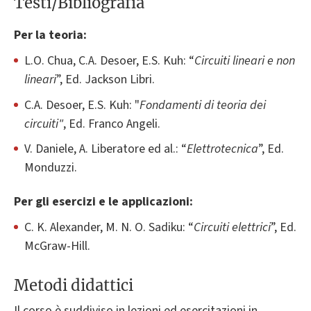
Testi/Bibliografia
Per la teoria:
L.O. Chua, C.A. Desoer, E.S. Kuh: “
Circuiti lineari e non
lineari
”, Ed. Jackson Libri.
C.A. Desoer, E.S. Kuh: "
Fondamenti di teoria dei
circuiti"
, Ed. Franco Angeli.
V. Daniele, A. Liberatore ed al.: “
Elettrotecnica
”, Ed.
Monduzzi.
Per gli esercizi e le applicazioni:
C. K. Alexander, M. N. O. Sadiku: “
Circuiti elettrici
”, Ed.
McGraw-Hill.
Metodi didattici
Il corso è suddiviso in lezioni ed esercitazioni in