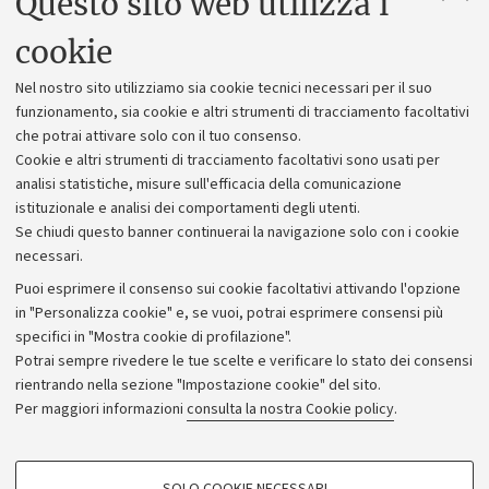
Questo sito web utilizza i
Uffici dell'amministrazione generale
cookie
Lavora con noi
Nel nostro sito utilizziamo sia cookie tecnici necessari per il suo
Alumni community
funzionamento, sia cookie e altri strumenti di tracciamento facoltativi
che potrai attivare solo con il tuo consenso.
Piano strategico
Cookie e altri strumenti di tracciamento facoltativi sono usati per
Bilanci
analisi statistiche, misure sull'efficacia della comunicazione
istituzionale e analisi dei comportamenti degli utenti.
Donazioni e 5x1000
Se chiudi questo banner continuerai la navigazione solo con i cookie
Merchandising - UniboStore
necessari.
Bandi, gare e concorsi
Puoi esprimere il consenso sui cookie facoltativi attivando l'opzione
in "Personalizza cookie" e, se vuoi, potrai esprimere consensi più
Albo online
specifici in "Mostra cookie di profilazione".
Amministrazione trasparente
Potrai sempre rivedere le tue scelte e verificare lo stato dei consensi
rientrando nella sezione "Impostazione cookie" del sito.
Atti di notifica
Per maggiori informazioni
consulta la nostra Cookie policy
.
Informazioni sul sito e accessibilità
Dichiarazione di accessibilità
COOKIE DI PROFILAZIONE - FACOLTATIVI