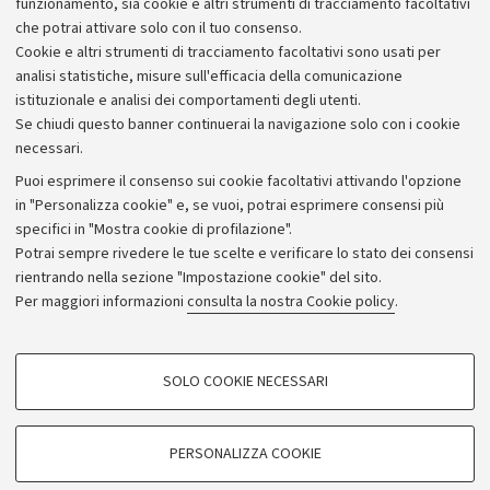
funzionamento, sia cookie e altri strumenti di tracciamento facoltativi
che potrai attivare solo con il tuo consenso.
Piano strategico
Cookie e altri strumenti di tracciamento facoltativi sono usati per
Bilanci
analisi statistiche, misure sull'efficacia della comunicazione
istituzionale e analisi dei comportamenti degli utenti.
Donazioni e 5x1000
Se chiudi questo banner continuerai la navigazione solo con i cookie
Merchandising - UniboStore
necessari.
Bandi, gare e concorsi
Puoi esprimere il consenso sui cookie facoltativi attivando l'opzione
in "Personalizza cookie" e, se vuoi, potrai esprimere consensi più
Albo online
specifici in "Mostra cookie di profilazione".
Amministrazione trasparente
Potrai sempre rivedere le tue scelte e verificare lo stato dei consensi
rientrando nella sezione "Impostazione cookie" del sito.
Atti di notifica
Per maggiori informazioni
consulta la nostra Cookie policy
.
Informazioni sul sito e accessibilità
Dichiarazione di accessibilità
COOKIE DI PROFILAZIONE - FACOLTATIVI
SOLO COOKIE NECESSARI
Privacy e note legali
Si tratta di cookie utilizzati per analizzare le caratteristiche della navigazione
degli utenti, creare profili in base al loro comportamento sul sito, per analisi
Impostazioni Cookie
di marketing.
PERSONALIZZA COOKIE
Mostra cookie di profilazione