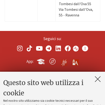
Tombesi dall'Ova 55
Via Tombesi dall'Ova,
55 - Ravenna
Seguici su:
App:
Questo sito web utilizza i
Contatti e PEC
Uffici dell'amministrazione generale
cookie
Lavora con noi
Nel nostro sito utilizziamo sia cookie tecnici necessari per il suo
Alumni community