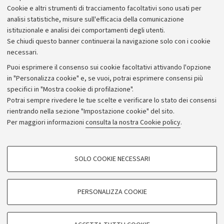
Cookie e altri strumenti di tracciamento facoltativi sono usati per
Bilanci
analisi statistiche, misure sull'efficacia della comunicazione
istituzionale e analisi dei comportamenti degli utenti.
Donazioni e 5x1000
Se chiudi questo banner continuerai la navigazione solo con i cookie
Merchandising - UniboStore
necessari.
Bandi, gare e concorsi
Puoi esprimere il consenso sui cookie facoltativi attivando l'opzione
in "Personalizza cookie" e, se vuoi, potrai esprimere consensi più
Albo online
specifici in "Mostra cookie di profilazione".
Amministrazione trasparente
Potrai sempre rivedere le tue scelte e verificare lo stato dei consensi
rientrando nella sezione "Impostazione cookie" del sito.
Atti di notifica
Per maggiori informazioni
consulta la nostra Cookie policy
.
Informazioni sul sito e accessibilità
Dichiarazione di accessibilità
COOKIE DI PROFILAZIONE - FACOLTATIVI
SOLO COOKIE NECESSARI
Privacy e note legali
Si tratta di cookie utilizzati per analizzare le caratteristiche della navigazione
degli utenti, creare profili in base al loro comportamento sul sito, per analisi
Impostazioni Cookie
di marketing.
PERSONALIZZA COOKIE
Mostra cookie di profilazione
©Copyright 2026 - ALMA MATER STUDIORUM - Università di
Google/Youtube Video
COOKIE TECNICI - NECESSARI
Bologna - Via Zamboni,
33 - 40126
Bologna - PI:
01131710376