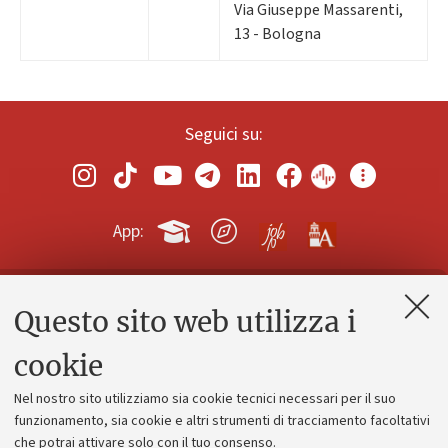
Via Giuseppe Massarenti,
13 - Bologna
Seguici su:
App:
Questo sito web utilizza i
Contatti e PEC
Uffici dell'amministrazione generale
cookie
Lavora con noi
Nel nostro sito utilizziamo sia cookie tecnici necessari per il suo
Alumni community
funzionamento, sia cookie e altri strumenti di tracciamento facoltativi
che potrai attivare solo con il tuo consenso.
Piano strategico