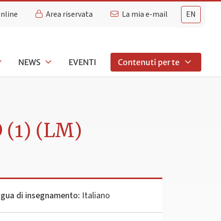
Online
Area riservata
La mia e-mail
EN
NEWS
EVENTI
Contenuti per te
(1) (LM)
ngua di insegnamento:
Italiano