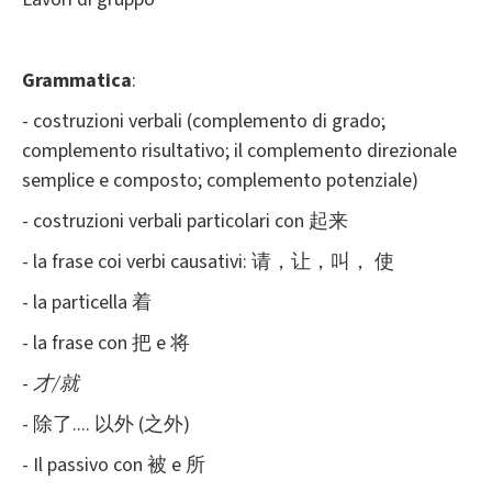
Grammatica
:
- costruzioni verbali (complemento di grado;
complemento risultativo; il complemento direzionale
semplice e composto; complemento potenziale)
- costruzioni verbali particolari con 起来
- la frase coi verbi causativi: 请，让，叫， 使
- la particella 着
- la frase con 把 e 将
-
才/就
- 除了.... 以外 (之外)
- Il passivo con 被 e 所