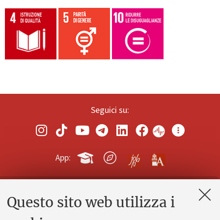
Seguici su:
App:
Questo sito web utilizza i
Contatti e PEC
Uffici dell'amministrazione generale