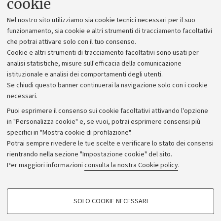
cookie
Lavora con noi
Nel nostro sito utilizziamo sia cookie tecnici necessari per il suo
Alumni community
funzionamento, sia cookie e altri strumenti di tracciamento facoltativi
che potrai attivare solo con il tuo consenso.
Piano strategico
Cookie e altri strumenti di tracciamento facoltativi sono usati per
Bilanci
analisi statistiche, misure sull'efficacia della comunicazione
istituzionale e analisi dei comportamenti degli utenti.
Donazioni e 5x1000
Se chiudi questo banner continuerai la navigazione solo con i cookie
Merchandising - UniboStore
necessari.
Bandi, gare e concorsi
Puoi esprimere il consenso sui cookie facoltativi attivando l'opzione
in "Personalizza cookie" e, se vuoi, potrai esprimere consensi più
Albo online
specifici in "Mostra cookie di profilazione".
Amministrazione trasparente
Potrai sempre rivedere le tue scelte e verificare lo stato dei consensi
rientrando nella sezione "Impostazione cookie" del sito.
Atti di notifica
Per maggiori informazioni
consulta la nostra Cookie policy
.
Informazioni sul sito e accessibilità
Dichiarazione di accessibilità
COOKIE DI PROFILAZIONE - FACOLTATIVI
SOLO COOKIE NECESSARI
Privacy e note legali
Si tratta di cookie utilizzati per analizzare le caratteristiche della navigazione
degli utenti, creare profili in base al loro comportamento sul sito, per analisi