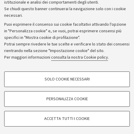
istituzionale e analisi dei comportamenti degli utenti.
Donazioni e 5x1000
Se chiudi questo banner continuerai la navigazione solo con i cookie
Merchandising - UniboStore
necessari.
Bandi, gare e concorsi
Puoi esprimere il consenso sui cookie facoltativi attivando l'opzione
in "Personalizza cookie" e, se vuoi, potrai esprimere consensi più
Albo online
specifici in "Mostra cookie di profilazione".
Amministrazione trasparente
Potrai sempre rivedere le tue scelte e verificare lo stato dei consensi
rientrando nella sezione "Impostazione cookie" del sito.
Atti di notifica
Per maggiori informazioni
consulta la nostra Cookie policy
.
Informazioni sul sito e accessibilità
Dichiarazione di accessibilità
COOKIE DI PROFILAZIONE - FACOLTATIVI
SOLO COOKIE NECESSARI
Privacy e note legali
Si tratta di cookie utilizzati per analizzare le caratteristiche della navigazione
degli utenti, creare profili in base al loro comportamento sul sito, per analisi
Impostazioni Cookie
di marketing.
PERSONALIZZA COOKIE
Mostra cookie di profilazione
©Copyright 2026 - ALMA MATER STUDIORUM - Università di
Google/Youtube Video
COOKIE TECNICI - NECESSARI
Bologna - Via Zamboni,
33 - 40126
Bologna - PI:
01131710376
ACCETTA TUTTI I COOKIE
Facebook
- CF:
80007010376
Si tratta di cookie tecnici utilizzati, a titolo esemplificativo, per il corretto
Vimeo
funzionamento del sito, salvare le preferenze di navigazione, per il