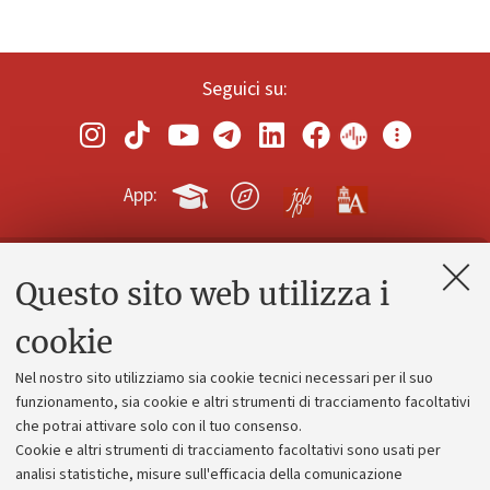
Seguici su:
App:
Questo sito web utilizza i
Contatti e PEC
Uffici dell'amministrazione generale
cookie
Lavora con noi
Nel nostro sito utilizziamo sia cookie tecnici necessari per il suo
Alumni community
funzionamento, sia cookie e altri strumenti di tracciamento facoltativi
che potrai attivare solo con il tuo consenso.
Piano strategico
Cookie e altri strumenti di tracciamento facoltativi sono usati per
Bilanci
analisi statistiche, misure sull'efficacia della comunicazione