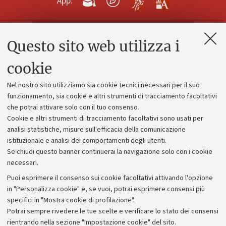
App:
Questo sito web utilizza i
Contatti e PEC
Uffici dell'amministrazione generale
cookie
Lavora con noi
Nel nostro sito utilizziamo sia cookie tecnici necessari per il suo
Alumni community
funzionamento, sia cookie e altri strumenti di tracciamento facoltativi
che potrai attivare solo con il tuo consenso.
Piano strategico
Cookie e altri strumenti di tracciamento facoltativi sono usati per
Bilanci
analisi statistiche, misure sull'efficacia della comunicazione
istituzionale e analisi dei comportamenti degli utenti.
Donazioni e 5x1000
Se chiudi questo banner continuerai la navigazione solo con i cookie
Merchandising - UniboStore
necessari.
Bandi, gare e concorsi
Puoi esprimere il consenso sui cookie facoltativi attivando l'opzione
in "Personalizza cookie" e, se vuoi, potrai esprimere consensi più
Albo online
specifici in "Mostra cookie di profilazione".
Amministrazione trasparente
Potrai sempre rivedere le tue scelte e verificare lo stato dei consensi
rientrando nella sezione "Impostazione cookie" del sito.
Atti di notifica