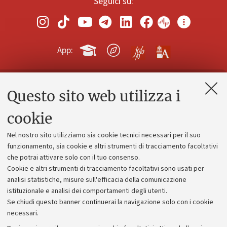
Seguici su:
App:
Questo sito web utilizza i
Contatti e PEC
Uffici dell'amministrazione generale
cookie
Lavora con noi
Nel nostro sito utilizziamo sia cookie tecnici necessari per il suo
Alumni community
funzionamento, sia cookie e altri strumenti di tracciamento facoltativi
che potrai attivare solo con il tuo consenso.
Piano strategico
Cookie e altri strumenti di tracciamento facoltativi sono usati per
Bilanci
analisi statistiche, misure sull'efficacia della comunicazione
istituzionale e analisi dei comportamenti degli utenti.
Donazioni e 5x1000
Se chiudi questo banner continuerai la navigazione solo con i cookie
Merchandising - UniboStore
necessari.
Bandi, gare e concorsi