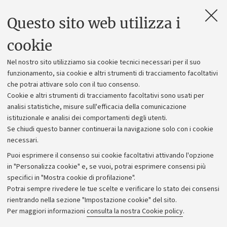
Questo sito web utilizza i
Contatti e PEC
Uffici dell'amministrazione generale
cookie
Lavora con noi
Nel nostro sito utilizziamo sia cookie tecnici necessari per il suo
Alumni community
funzionamento, sia cookie e altri strumenti di tracciamento facoltativi
che potrai attivare solo con il tuo consenso.
Piano strategico
Cookie e altri strumenti di tracciamento facoltativi sono usati per
Bilanci
analisi statistiche, misure sull'efficacia della comunicazione
istituzionale e analisi dei comportamenti degli utenti.
Donazioni e 5x1000
Se chiudi questo banner continuerai la navigazione solo con i cookie
Merchandising - UniboStore
necessari.
Bandi, gare e concorsi
Puoi esprimere il consenso sui cookie facoltativi attivando l'opzione
in "Personalizza cookie" e, se vuoi, potrai esprimere consensi più
Albo online
specifici in "Mostra cookie di profilazione".
Amministrazione trasparente
Potrai sempre rivedere le tue scelte e verificare lo stato dei consensi
rientrando nella sezione "Impostazione cookie" del sito.
Atti di notifica
Per maggiori informazioni
consulta la nostra Cookie policy
.
Informazioni sul sito e accessibilità