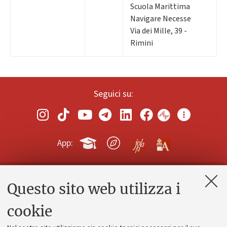
Scuola Marittima
Navigare Necesse
Via dei Mille, 39 -
Rimini
Seguici su:
App:
Questo sito web utilizza i
Contatti e PEC
Uffici dell'amministrazione generale
cookie
Lavora con noi