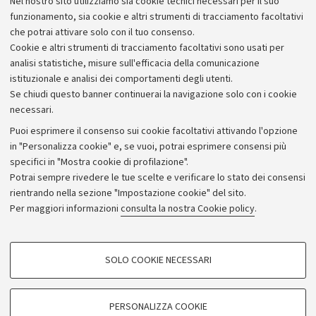
Nel nostro sito utilizziamo sia cookie tecnici necessari per il suo
Alumni community
funzionamento, sia cookie e altri strumenti di tracciamento facoltativi
che potrai attivare solo con il tuo consenso.
Piano strategico
Cookie e altri strumenti di tracciamento facoltativi sono usati per
Bilanci
analisi statistiche, misure sull'efficacia della comunicazione
istituzionale e analisi dei comportamenti degli utenti.
Donazioni e 5x1000
Se chiudi questo banner continuerai la navigazione solo con i cookie
Merchandising - UniboStore
necessari.
Bandi, gare e concorsi
Puoi esprimere il consenso sui cookie facoltativi attivando l'opzione
in "Personalizza cookie" e, se vuoi, potrai esprimere consensi più
Albo online
specifici in "Mostra cookie di profilazione".
Amministrazione trasparente
Potrai sempre rivedere le tue scelte e verificare lo stato dei consensi
rientrando nella sezione "Impostazione cookie" del sito.
Atti di notifica
Per maggiori informazioni
consulta la nostra Cookie policy
.
Informazioni sul sito e accessibilità
Dichiarazione di accessibilità
COOKIE DI PROFILAZIONE - FACOLTATIVI
SOLO COOKIE NECESSARI
Privacy e note legali
Si tratta di cookie utilizzati per analizzare le caratteristiche della navigazione
degli utenti, creare profili in base al loro comportamento sul sito, per analisi
Impostazioni Cookie
di marketing.
PERSONALIZZA COOKIE