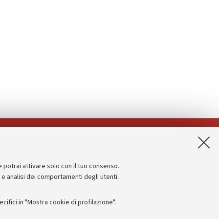
App:
e potrai attivare solo con il tuo consenso.
Informazioni sul sito e accessibilità
e e analisi dei comportamenti degli utenti.
Dichiarazione di accessibilità
ifici in "Mostra cookie di profilazione".
Privacy e note legali