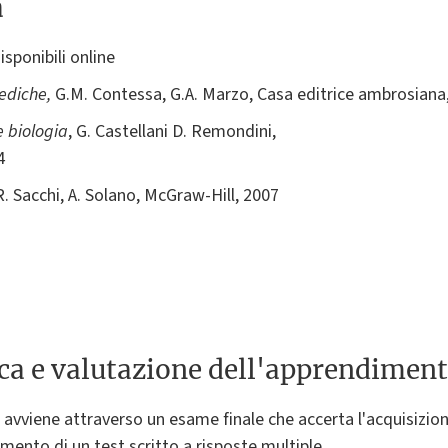
a
isponibili online
ediche,
G.M. Contessa, G.A. Marzo, Casa editrice ambrosiana
e biologia
, G. Castellani D. Remondini,
4
R. Sacchi, A. Solano, McGraw-Hill, 2007
ica e valutazione dell'apprendimen
 avviene attraverso un esame finale che accerta l'acquisizio
imento di un test scritto a risposte multiple.