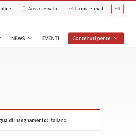
Online
Area riservata
La mia e-mail
EN
NEWS
EVENTI
Contenuti per te
gua di insegnamento:
Italiano