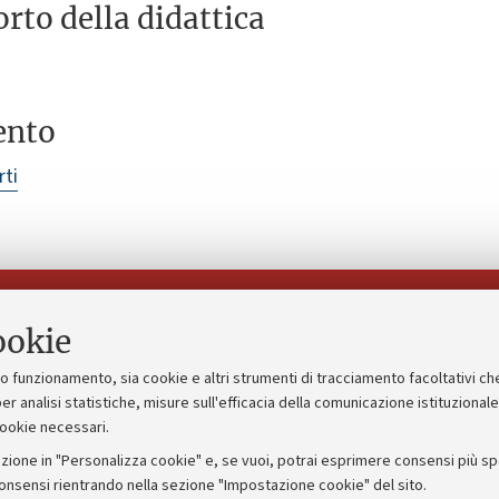
rto della didattica
ento
rti
Seguici su:
ookie
suo funzionamento, sia cookie e altri strumenti di tracciamento facoltativi ch
gico
Bandi, gare e concorsi
er analisi statistiche, misure sull'efficacia della comunicazione istituzional
cookie necessari.
Albo online
zione in "Personalizza cookie" e, se vuoi, potrai esprimere consensi più spec
 5x1000
Amministrazione trasparente
consensi rientrando nella sezione "Impostazione cookie" del sito.