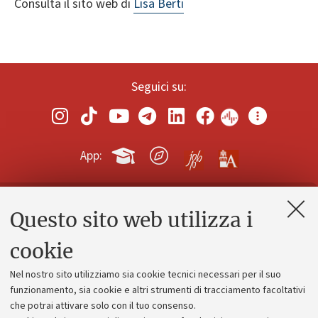
Consulta il sito web di
Lisa Berti
Seguici su:
App:
Questo sito web utilizza i
Contatti e PEC
Uffici dell'amministrazione generale
cookie
Lavora con noi
Nel nostro sito utilizziamo sia cookie tecnici necessari per il suo
Alumni community
funzionamento, sia cookie e altri strumenti di tracciamento facoltativi
che potrai attivare solo con il tuo consenso.
Piano strategico