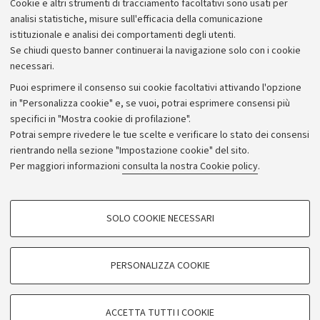
Cookie e altri strumenti di tracciamento facoltativi sono usati per
Bilanci
analisi statistiche, misure sull'efficacia della comunicazione
istituzionale e analisi dei comportamenti degli utenti.
Donazioni e 5x1000
Se chiudi questo banner continuerai la navigazione solo con i cookie
Merchandising - UniboStore
necessari.
Bandi, gare e concorsi
Puoi esprimere il consenso sui cookie facoltativi attivando l'opzione
in "Personalizza cookie" e, se vuoi, potrai esprimere consensi più
Albo online
specifici in "Mostra cookie di profilazione".
Amministrazione trasparente
Potrai sempre rivedere le tue scelte e verificare lo stato dei consensi
rientrando nella sezione "Impostazione cookie" del sito.
Atti di notifica
Per maggiori informazioni
consulta la nostra Cookie policy
.
Informazioni sul sito e accessibilità
Dichiarazione di accessibilità
COOKIE DI PROFILAZIONE - FACOLTATIVI
SOLO COOKIE NECESSARI
Privacy e note legali
Si tratta di cookie utilizzati per analizzare le caratteristiche della navigazione
degli utenti, creare profili in base al loro comportamento sul sito, per analisi
Impostazioni Cookie
di marketing.
PERSONALIZZA COOKIE
Mostra cookie di profilazione
©Copyright 2026 - ALMA MATER STUDIORUM - Università di
Google/Youtube Video
COOKIE TECNICI - NECESSARI
Bologna - Via Zamboni,
33 - 40126
Bologna - PI:
01131710376
ACCETTA TUTTI I COOKIE