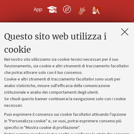
App:
Questo sito web utilizza i
Contatti e PEC
Uffici dell'amministrazione generale
cookie
Lavora con noi
Nel nostro sito utilizziamo sia cookie tecnici necessari per il suo
Alumni community
funzionamento, sia cookie e altri strumenti di tracciamento facoltativi
che potrai attivare solo con il tuo consenso.
Piano strategico
Cookie e altri strumenti di tracciamento facoltativi sono usati per
Bilanci
analisi statistiche, misure sull'efficacia della comunicazione
istituzionale e analisi dei comportamenti degli utenti.
Donazioni e 5x1000
Se chiudi questo banner continuerai la navigazione solo con i cookie
Merchandising - UniboStore
necessari.
Bandi, gare e concorsi
Puoi esprimere il consenso sui cookie facoltativi attivando l'opzione
in "Personalizza cookie" e, se vuoi, potrai esprimere consensi più
Albo online
specifici in "Mostra cookie di profilazione".
Amministrazione trasparente