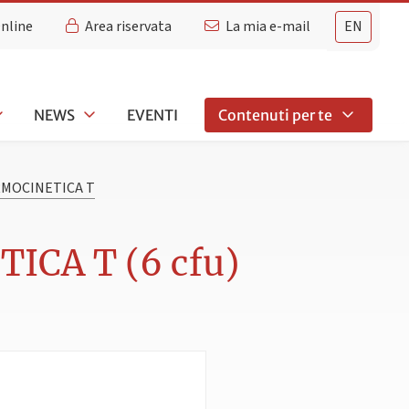
Online
Area riservata
La mia e-mail
EN
NEWS
EVENTI
Contenuti per te
RMOCINETICA T
ICA T (6 cfu)