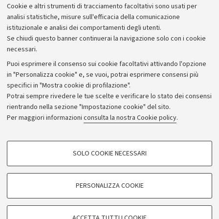
Cookie e altri strumenti di tracciamento facoltativi sono usati per
Bilanci
analisi statistiche, misure sull'efficacia della comunicazione
istituzionale e analisi dei comportamenti degli utenti.
Donazioni e 5x1000
Se chiudi questo banner continuerai la navigazione solo con i cookie
Merchandising - UniboStore
necessari.
Bandi, gare e concorsi
Puoi esprimere il consenso sui cookie facoltativi attivando l'opzione
in "Personalizza cookie" e, se vuoi, potrai esprimere consensi più
Albo online
specifici in "Mostra cookie di profilazione".
Amministrazione trasparente
Potrai sempre rivedere le tue scelte e verificare lo stato dei consensi
rientrando nella sezione "Impostazione cookie" del sito.
Atti di notifica
Per maggiori informazioni
consulta la nostra Cookie policy
.
Informazioni sul sito e accessibilità
Dichiarazione di accessibilità
COOKIE DI PROFILAZIONE - FACOLTATIVI
SOLO COOKIE NECESSARI
Privacy e note legali
Si tratta di cookie utilizzati per analizzare le caratteristiche della navigazione
degli utenti, creare profili in base al loro comportamento sul sito, per analisi
Impostazioni Cookie
di marketing.
PERSONALIZZA COOKIE
Mostra cookie di profilazione
©Copyright 2026 - ALMA MATER STUDIORUM - Università di
Google/Youtube Video
COOKIE TECNICI - NECESSARI
Bologna - Via Zamboni,
33 - 40126
Bologna - PI:
01131710376
ACCETTA TUTTI I COOKIE