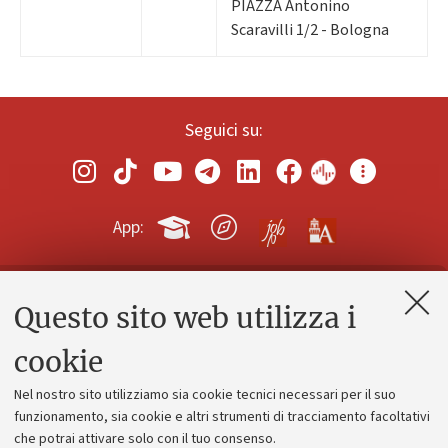
PIAZZA Antonino
Scaravilli 1/2 - Bologna
Seguici su:
App:
Questo sito web utilizza i
Contatti e PEC
Uffici dell'amministrazione generale
cookie
Lavora con noi
Nel nostro sito utilizziamo sia cookie tecnici necessari per il suo
Alumni community
funzionamento, sia cookie e altri strumenti di tracciamento facoltativi
che potrai attivare solo con il tuo consenso.
Piano strategico