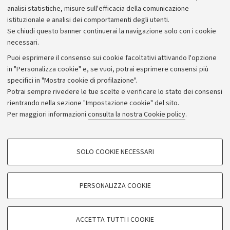
Bilanci
analisi statistiche, misure sull'efficacia della comunicazione
istituzionale e analisi dei comportamenti degli utenti.
Donazioni e 5x1000
Se chiudi questo banner continuerai la navigazione solo con i cookie
Merchandising - UniboStore
necessari.
Bandi, gare e concorsi
Puoi esprimere il consenso sui cookie facoltativi attivando l'opzione
in "Personalizza cookie" e, se vuoi, potrai esprimere consensi più
Albo online
specifici in "Mostra cookie di profilazione".
Amministrazione trasparente
Potrai sempre rivedere le tue scelte e verificare lo stato dei consensi
rientrando nella sezione "Impostazione cookie" del sito.
Atti di notifica
Per maggiori informazioni
consulta la nostra Cookie policy
.
Informazioni sul sito e accessibilità
Dichiarazione di accessibilità
COOKIE DI PROFILAZIONE - FACOLTATIVI
SOLO COOKIE NECESSARI
Privacy e note legali
Si tratta di cookie utilizzati per analizzare le caratteristiche della navigazione
degli utenti, creare profili in base al loro comportamento sul sito, per analisi
Impostazioni Cookie
di marketing.
PERSONALIZZA COOKIE
Mostra cookie di profilazione
©Copyright 2026 - ALMA MATER STUDIORUM - Università di
Google/Youtube Video
COOKIE TECNICI - NECESSARI
Bologna - Via Zamboni,
33 - 40126
Bologna - PI:
01131710376
ACCETTA TUTTI I COOKIE
Facebook