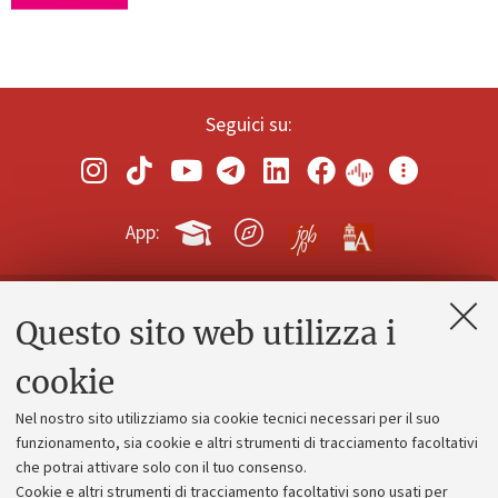
Seguici su:
App:
Questo sito web utilizza i
Contatti e PEC
Uffici dell'amministrazione generale
cookie
Lavora con noi
Nel nostro sito utilizziamo sia cookie tecnici necessari per il suo
Alumni community
funzionamento, sia cookie e altri strumenti di tracciamento facoltativi
che potrai attivare solo con il tuo consenso.
Piano strategico
Cookie e altri strumenti di tracciamento facoltativi sono usati per