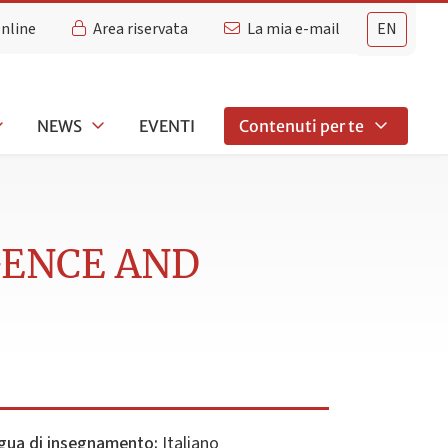
Online
Area riservata
La mia e-mail
EN
NEWS
EVENTI
Contenuti per te
IGENCE AND
gua di insegnamento:
Italiano