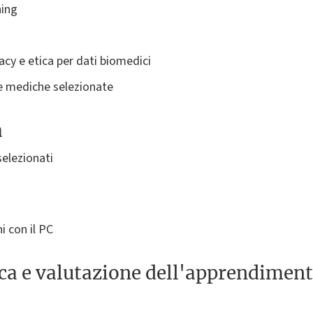
ning
acy e etica per dati biomedici
he mediche selezionate
a
 selezionati
i con il PC
ica e valutazione dell'apprendimen