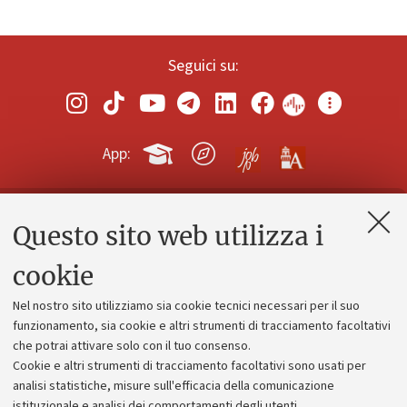
Seguici su:
App:
Questo sito web utilizza i
Contatti e PEC
Uffici dell'amministrazione generale
cookie
Lavora con noi
Nel nostro sito utilizziamo sia cookie tecnici necessari per il suo
Alumni community
funzionamento, sia cookie e altri strumenti di tracciamento facoltativi
che potrai attivare solo con il tuo consenso.
Piano strategico
Cookie e altri strumenti di tracciamento facoltativi sono usati per
Bilanci
analisi statistiche, misure sull'efficacia della comunicazione
istituzionale e analisi dei comportamenti degli utenti.