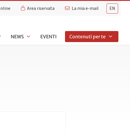
Online
Area riservata
La mia e-mail
EN
NEWS
EVENTI
Contenuti per te