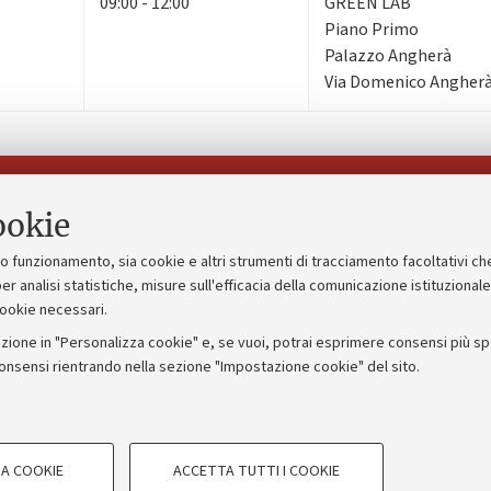
09:00 - 12:00
GREEN LAB
Piano Primo
Palazzo Angherà
Via Domenico Angherà,
Seguici su:
ookie
suo funzionamento, sia cookie e altri strumenti di tracciamento facoltativi ch
gico
Bandi, gare e concorsi
er analisi statistiche, misure sull'efficacia della comunicazione istituzional
cookie necessari.
Albo online
zione in "Personalizza cookie" e, se vuoi, potrai esprimere consensi più spec
 5x1000
Amministrazione trasparente
consensi rientrando nella sezione "Impostazione cookie" del sito.
ng - UniboStore
Atti di notifica
COOKIE TECNICI - NECESSAR
A COOKIE
ACCETTA TUTTI I COOKIE
gazione degli utenti, creare profili in
Si tratta di cookie tecnici utilizzati, a