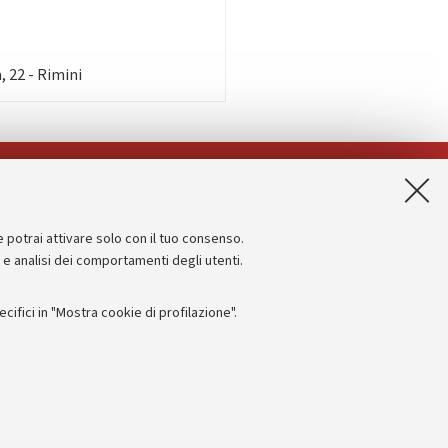
 22 - Rimini
App:
e potrai attivare solo con il tuo consenso.
Informazioni sul sito e accessibilità
e e analisi dei comportamenti degli utenti.
Dichiarazione di accessibilità
ifici in "Mostra cookie di profilazione".
Privacy e note legali
Impostazioni Cookie
I
 titolo esemplificativo, per il corretto funzionamento del sito, salvare