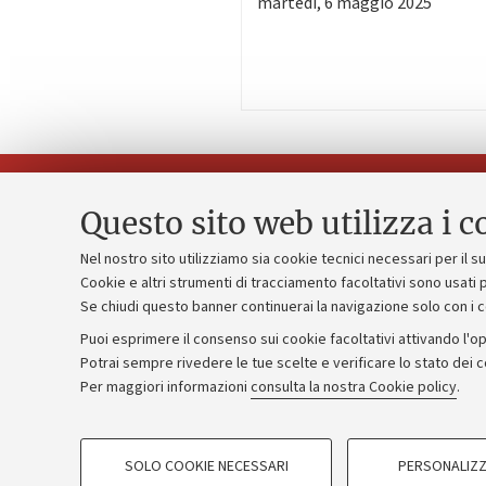
martedì
,
6
maggio 2025
Questo sito web utilizza i c
Nel nostro sito utilizziamo sia cookie tecnici necessari per il 
Piano strate
Cookie e altri strumenti di tracciamento facoltativi sono usati p
Contatti e PEC
Se chiudi questo banner continuerai la navigazione solo con i 
Bilanci
Uffici dell'amministrazione generale
Puoi esprimere il consenso sui cookie facoltativi attivando l'op
Donazioni e
Lavora con noi
Potrai sempre rivedere le tue scelte e verificare lo stato dei 
Per maggiori informazioni
consulta la nostra Cookie policy
.
Merchandisi
Alumni community
COOKIE DI PROFILAZIONE - FACOLTATIVI
SOLO COOKIE NECESSARI
PERSONALIZZ
Si tratta di cookie utilizzati per analizzare le caratteristiche della navi