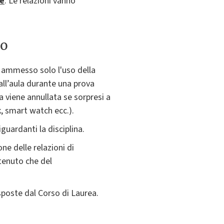
te
. Le relazioni vanno
to
 è ammesso solo l'uso della
dall’aula durante una prova
 viene annullata se sorpresi a
k, smart watch ecc.).
iguardanti la disciplina.
ne delle relazioni di
ntenuto che del
sposte dal Corso di Laurea.