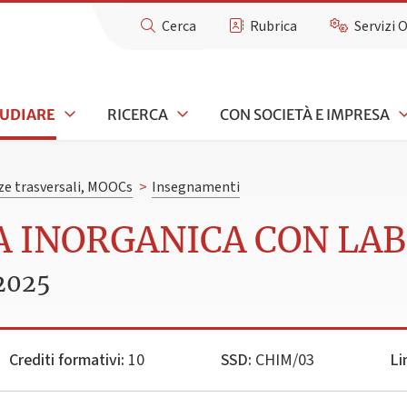
Cerca
Rubrica
Servizi 
TUDIARE
RICERCA
CON SOCIETÀ E IMPRESA
e trasversali, MOOCs
>
Insegnamenti
CA INORGANICA CON LA
2025
Crediti formativi:
10
SSD:
CHIM/03
Li