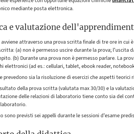
 delle esperienze con opportune equazioni chimiche
bilancia
nico mediante posta elettronica.
ica e valutazione dell'apprendimen
avviene attraverso una prova scritta finale di tre ore in cui
scritta: (a) non è permesso uscire durante la prova; l’uscita 
ito. (b) Durante una prova non è permesso parlare. La prova
hi elettronici (ad es.: cellulari, tablet, ebook reader, noteboo
 prevedono sia la risoluzione di esercizi che aspetti teorici r
isultato della prova scritta (valutata max 30/30) e la valutazio
tazione delle relazioni di laboratorio tiene conto sia del co
laboratorio.
o sono previsti sei appelli durante le sessioni d’esame predi