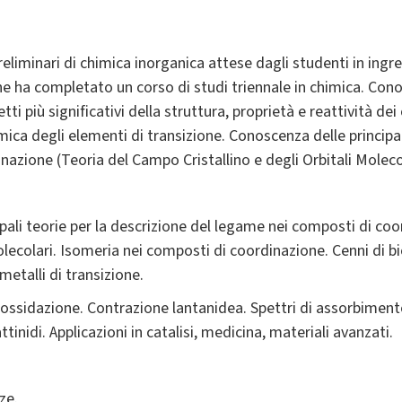
eliminari di chimica inorganica attese dagli studenti in in
e ha completato un corso di studi triennale in chimica. Conos
tti più significativi della struttura, proprietà e reattività de
mica degli elementi di transizione. Conoscenza delle principal
azione (Teoria del Campo Cristallino e degli Orbitali Molecol
cipali teorie per la descrizione del legame nei composti di co
ecolari. Isomeria nei composti di coordinazione. Cenni di b
etalli di transizione.
 di ossidazione. Contrazione lantanidea. Spettri di assorbime
tinidi. Applicazioni in catalisi, medicina, materiali avanzati.
ze.