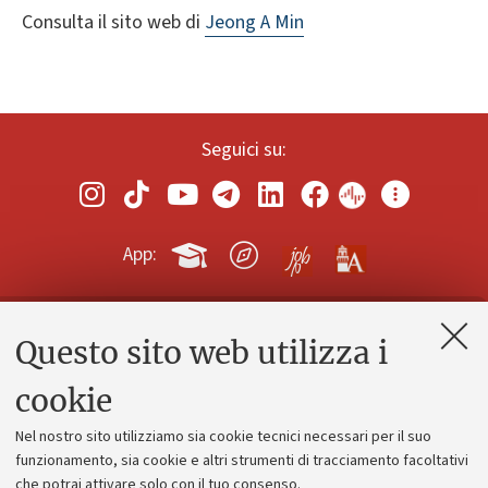
Consulta il sito web di
Jeong A Min
Seguici su:
App:
Questo sito web utilizza i
Contatti e PEC
Uffici dell'amministrazione generale
cookie
Lavora con noi
Nel nostro sito utilizziamo sia cookie tecnici necessari per il suo
Alumni community
funzionamento, sia cookie e altri strumenti di tracciamento facoltativi
che potrai attivare solo con il tuo consenso.