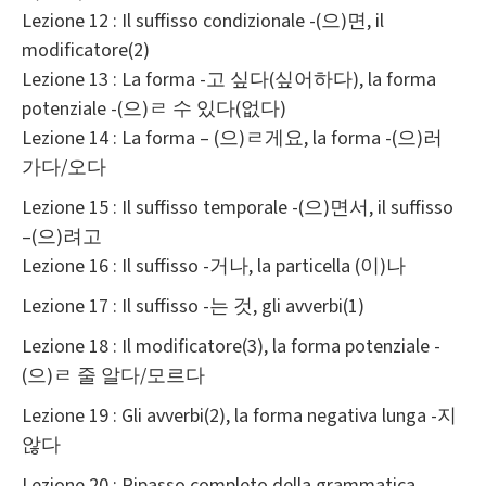
Lezione 12 : Il suffisso condizionale -(으)면, il
modificatore(2)
Lezione 13 : La forma -고 싶다(싶어하다), la forma
potenziale -(으)ㄹ 수 있다(없다)
Lezione 14 : La forma – (으)ㄹ게요, la forma -(으)러
가다/오다
Lezione 15 : Il suffisso temporale -(으)면서, il suffisso
–(으)려고
Lezione 16 : Il suffisso -거나, la particella (이)나
Lezione 17 : Il suffisso -는 것, gli avverbi(1)
Lezione 18 : Il modificatore(3), la forma potenziale -
(으)ㄹ 줄 알다/모르다
Lezione 19 : Gli avverbi(2), la forma negativa lunga -지
않다
Lezione 20 : Ripasso completo della grammatica