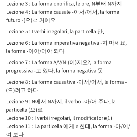
Lezione 3 : La forma onorifica, le ore, N부터 N까지
Lezione 4 : La forma causale -아서/어서, la forma
futuro -(으)ㄹ 거예요
Lezione 5 : I verbi irregolari, la particella 만,
Lezione 6 : La forma imperativa negativa -지 마세요,
la forma -아야/어야 되다
Lezione 7 : La forma A/V/N-(이)지요?, la forma
progressiva -고 있다, la forma negativa 못
Lezione 8 : La forma causativa -아서/어서, la forma -
(으)려고 하다
Lezione 9 : N에서 N까지, il verbo -아/어 주다, la
particella (으)로
Lezione 10 : I verbi irregolari, il modificatore(1)
Lezione 11 : La particella 에게 e 한테, la forma -아/어/
여 보다