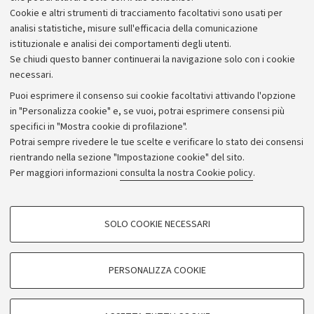
Piano strategico
Cookie e altri strumenti di tracciamento facoltativi sono usati per
Bilanci
analisi statistiche, misure sull'efficacia della comunicazione
istituzionale e analisi dei comportamenti degli utenti.
Donazioni e 5x1000
Se chiudi questo banner continuerai la navigazione solo con i cookie
Merchandising - UniboStore
necessari.
Bandi, gare e concorsi
Puoi esprimere il consenso sui cookie facoltativi attivando l'opzione
in "Personalizza cookie" e, se vuoi, potrai esprimere consensi più
Albo online
specifici in "Mostra cookie di profilazione".
Amministrazione trasparente
Potrai sempre rivedere le tue scelte e verificare lo stato dei consensi
rientrando nella sezione "Impostazione cookie" del sito.
Atti di notifica
Per maggiori informazioni
consulta la nostra Cookie policy
.
Informazioni sul sito e accessibilità
Dichiarazione di accessibilità
COOKIE DI PROFILAZIONE - FACOLTATIVI
SOLO COOKIE NECESSARI
Privacy e note legali
Si tratta di cookie utilizzati per analizzare le caratteristiche della navigazione
degli utenti, creare profili in base al loro comportamento sul sito, per analisi
Impostazioni Cookie
di marketing.
PERSONALIZZA COOKIE
Mostra cookie di profilazione
©Copyright 2026 - ALMA MATER STUDIORUM - Università di
Google/Youtube Video
COOKIE TECNICI - NECESSARI