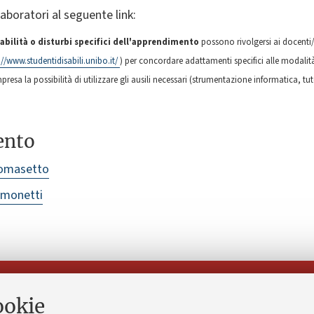
laboratori al seguente link:
abilità o disturbi specifici dell'apprendimento
possono rivolgersi ai docenti/
://www.studentidisabili.unibo.it/
) per concordare adattamenti specifici alle modalit
esa la possibilità di utilizzare gli ausili necessari (strumentazione informatica, tu
ento
Tomasetto
Simonetti
Seguici su:
ookie