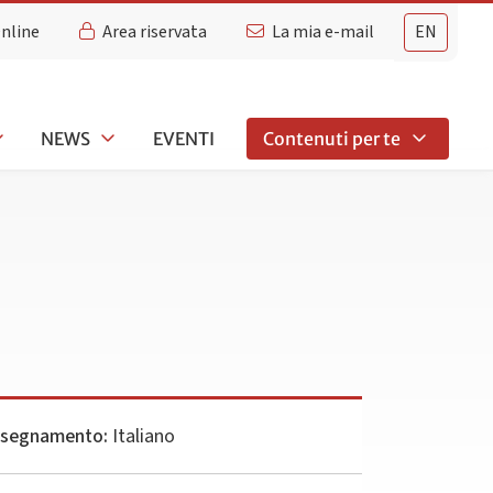
Online
Area riservata
La mia e-mail
EN
NEWS
EVENTI
Contenuti per te
insegnamento:
Italiano