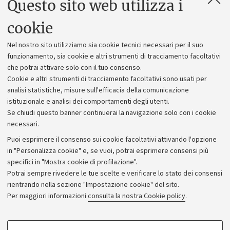
Questo sito web utilizza i
Contatti e PEC
Uffici dell'amministrazione generale
cookie
Lavora con noi
Nel nostro sito utilizziamo sia cookie tecnici necessari per il suo
Alumni community
funzionamento, sia cookie e altri strumenti di tracciamento facoltativi
che potrai attivare solo con il tuo consenso.
Piano strategico
Cookie e altri strumenti di tracciamento facoltativi sono usati per
Bilanci
analisi statistiche, misure sull'efficacia della comunicazione
istituzionale e analisi dei comportamenti degli utenti.
Donazioni e 5x1000
Se chiudi questo banner continuerai la navigazione solo con i cookie
Merchandising - UniboStore
necessari.
Bandi, gare e concorsi
Puoi esprimere il consenso sui cookie facoltativi attivando l'opzione
in "Personalizza cookie" e, se vuoi, potrai esprimere consensi più
Albo online
specifici in "Mostra cookie di profilazione".
Amministrazione trasparente
Potrai sempre rivedere le tue scelte e verificare lo stato dei consensi
rientrando nella sezione "Impostazione cookie" del sito.
Atti di notifica
Per maggiori informazioni
consulta la nostra Cookie policy
.
Informazioni sul sito e accessibilità
Dichiarazione di accessibilità
COOKIE DI PROFILAZIONE - FACOLTATIVI